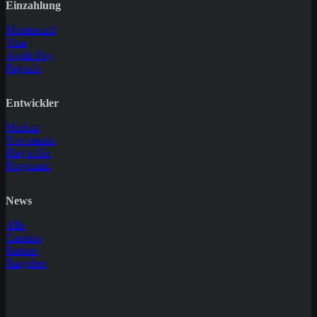
Einzahlung
Mastercard
Visa
Apple Pay
Paysafe
Entwickler
Merkur
Novomatic
Play'n Go
Pragmatic
News
Alle
Casinos
Partner
Ratgeber