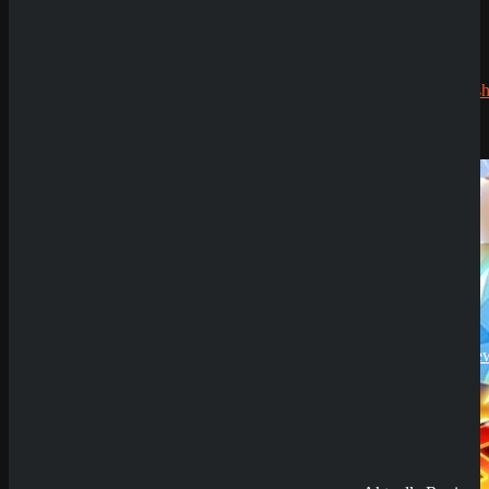
zu 2.500€
Robert99
zu
CryptoRush
Submit
200% bis
Sicher dir einen 100% Bonus bis 500€ und spiele
zu 2.500€
YOriginal Keno
Try Our Featured Games
News
SpinEmpire Casino
Review
8. Januar 2026
SpinBetter Casino
Review
22. Dezember
2025
Wyns Casino Revie
30. September
2025
QuickWin Casino
Review
30. September
2025