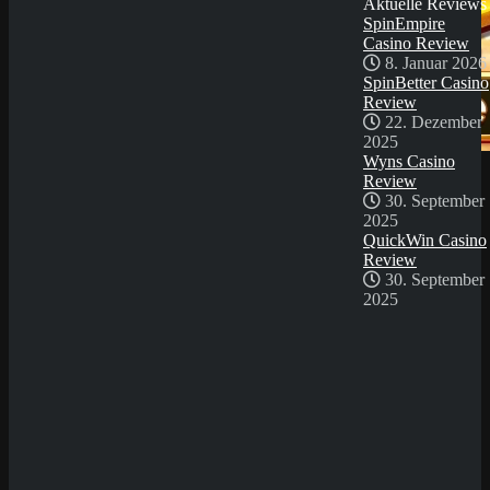
Aktuelle Reviews
SpinEmpire
Casino Review
8. Januar 2026
SpinBetter Casino
Review
22. Dezember
2025
Wyns Casino
Demo Spiel
Review
30. September
2025
QuickWin Casino
Review
30. September
2025