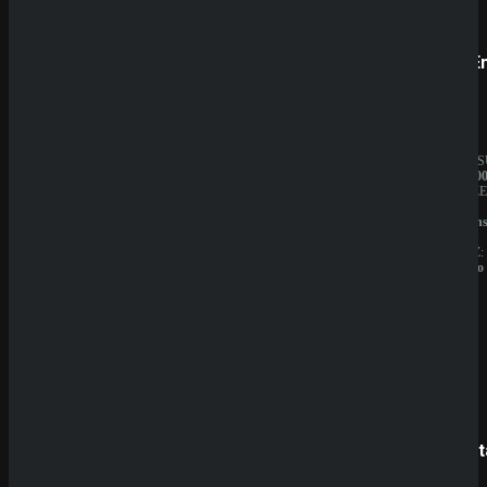
Prestige
SpinE
BESITZER:
JAHRES
Aurevia
10.000.0
IT
BESITZE
Group
GBL
LIZENZ:
Solution
Curacao
N.V.
LIZENZ:
Curacao
SpinBetter
Betist