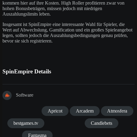
kommen hier auf ihre Kosten. High Roller profitieren zwar von
hohen Bonusbeträgen, müssen jedoch mit niedrigen
Auszahlungslimits leben.
Insgesamt ist SpinEmpire eine interessante Wahl für Spieler, die
Wert auf Abwechslung, Gamification und ein großes Spieleangebot
legen, sollten jedoch die Auszahlungsbedingungen genau prüfen,
bevor sie sich registrieren.
SpinEmpire Details
Software
Apricot
Arcadem
Atmosfera
bestgames.tv
Candlebets
Fantasma