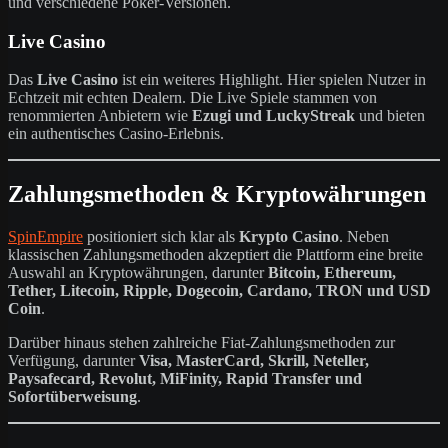
und verschiedene Poker-Versionen.
Live Casino
Das
Live Casino
ist ein weiteres Highlight. Hier spielen Nutzer in
Echtzeit mit echten Dealern. Die Live Spiele stammen von
renommierten Anbietern wie
Ezugi und LuckyStreak
und bieten
ein authentisches Casino-Erlebnis.
Zahlungsmethoden & Kryptowährungen
SpinEmpire
positioniert sich klar als
Krypto Casino
. Neben
klassischen Zahlungsmethoden akzeptiert die Plattform eine breite
Auswahl an Kryptowährungen, darunter
Bitcoin, Ethereum,
Tether, Litecoin, Ripple, Dogecoin, Cardano, TRON und USD
Coin
.
Darüber hinaus stehen zahlreiche Fiat-Zahlungsmethoden zur
Verfügung, darunter
Visa, MasterCard, Skrill, Neteller,
Paysafecard, Revolut, MiFinity, Rapid Transfer und
Sofortüberweisung
.