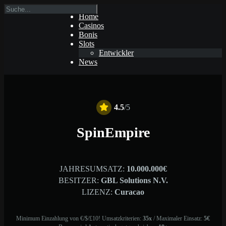
Home
Casinos
Bonis
Slots
Entwickler
News
4.5
/5
SpinEmpire
JAHRESUMSATZ:
10.000.000€
BESITZER:
GBL Solutions N.V.
LIZENZ:
Curacao
Minimum Einzahlung von €/$/£10! Umsatzkriterien:
35x
/ Maximaler Einsatz:
5€