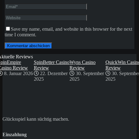
Save my name, email, and website in this browser for the next
time I comment.
Aktuelle Reviews
SpinEmpire
SpinBetter Casino
Wyns Casino
QuickWin Casin
Casino Review
Review
Review
Review
8. Januar 2026
22. Dezember
30. September
30. Septembe
2025
2025
2025
Glücksspiel kann süchtig machen.
Einzahlung