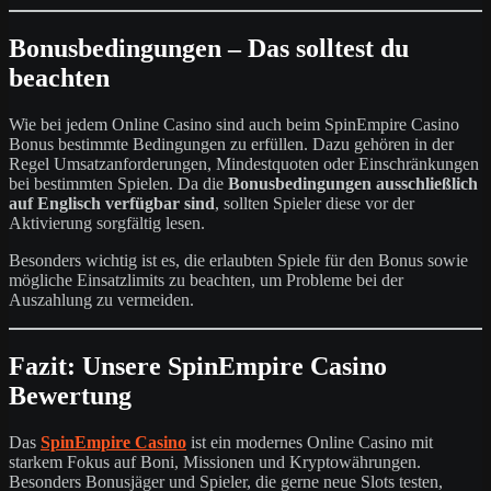
Bonusbedingungen – Das solltest du
beachten
Wie bei jedem Online Casino sind auch beim SpinEmpire Casino
Bonus bestimmte Bedingungen zu erfüllen. Dazu gehören in der
Regel Umsatzanforderungen, Mindestquoten oder Einschränkungen
bei bestimmten Spielen. Da die
Bonusbedingungen ausschließlich
auf Englisch verfügbar sind
, sollten Spieler diese vor der
Aktivierung sorgfältig lesen.
Besonders wichtig ist es, die erlaubten Spiele für den Bonus sowie
mögliche Einsatzlimits zu beachten, um Probleme bei der
Auszahlung zu vermeiden.
Fazit: Unsere SpinEmpire Casino
Bewertung
Das
SpinEmpire Casino
ist ein modernes Online Casino mit
starkem Fokus auf Boni, Missionen und Kryptowährungen.
Besonders Bonusjäger und Spieler, die gerne neue Slots testen,