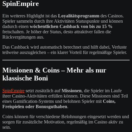
SpinEmpire
Ein weiteres Highlight ist das
Loyalitätsprogramm
des Casinos.
Spieler sammeln durch ihre Aktivitäten Statuspunkte und können
dadurch einen
wöchentlichen Cashback von bis zu 15 %
freischalten. Je höher der Status, desto attraktiver fallen die
Rückvergütungen aus.
Das Cashback wird automatisch berechnet und hilft dabei, Verluste
teilweise auszugleichen – ein klarer Vorteil für regelmäßige Spieler.
Missionen & Coins – Mehr als nur
klassische Boni
SpinEmpire
setzt zusätzlich auf
Missionen
, die Spieler im Laufe
ihrer Casino-Aktivitäten erfüllen können. Diese Missionen sind Teil
eines Gamification-Systems und belohnen Spieler mit
Coins,
Freispielen oder Bonusguthaben
.
Coins können für verschiedene Belohnungen eingesetzt werden und
sorgen für zusätzliche Motivation, regelmäßig im Casino aktiv zu
sein.