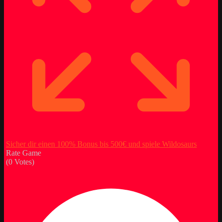
Sicher dir einen 100% Bonus bis 500€ und spiele Wildosaurs
Rate Game
(
0
Votes)