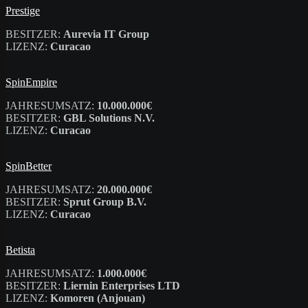
Prestige
BESITZER:
Aurevia IT Group
LIZENZ:
Curacao
SpinEmpire
JAHRESUMSATZ:
10.000.000€
BESITZER:
GBL Solutions N.V.
LIZENZ:
Curacao
SpinBetter
JAHRESUMSATZ:
20.000.000€
BESITZER:
Sprut Group B.V.
LIZENZ:
Curacao
Betista
JAHRESUMSATZ:
1.000.000€
BESITZER:
Liernin Enterprises LTD
LIZENZ:
Komoren (Anjouan)