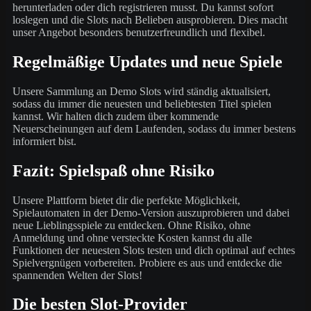
herunterladen oder dich registrieren musst. Du kannst sofort
loslegen und die Slots nach Belieben ausprobieren. Dies macht
unser Angebot besonders benutzerfreundlich und flexibel.
Regelmäßige Updates und neue Spiele
Unsere Sammlung an Demo Slots wird ständig aktualisiert,
sodass du immer die neuesten und beliebtesten Titel spielen
kannst. Wir halten dich zudem über kommende
Neuerscheinungen auf dem Laufenden, sodass du immer bestens
informiert bist.
Fazit: Spielspaß ohne Risiko
Unsere Plattform bietet dir die perfekte Möglichkeit,
Spielautomaten in der Demo-Version auszuprobieren und dabei
neue Lieblingsspiele zu entdecken. Ohne Risiko, ohne
Anmeldung und ohne versteckte Kosten kannst du alle
Funktionen der neuesten Slots testen und dich optimal auf echtes
Spielvergnügen vorbereiten. Probiere es aus und entdecke die
spannenden Welten der Slots!
Die besten Slot-Provider