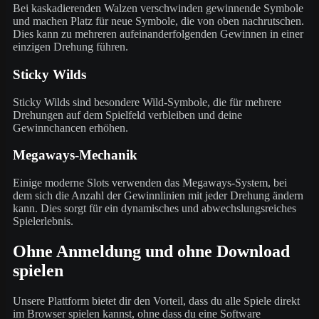
Bei kaskadierenden Walzen verschwinden gewinnende Symbole
und machen Platz für neue Symbole, die von oben nachrutschen.
Dies kann zu mehreren aufeinanderfolgenden Gewinnen in einer
einzigen Drehung führen.
Sticky Wilds
Sticky Wilds sind besondere Wild-Symbole, die für mehrere
Drehungen auf dem Spielfeld verbleiben und deine
Gewinnchancen erhöhen.
Megaways-Mechanik
Einige moderne Slots verwenden das Megaways-System, bei
dem sich die Anzahl der Gewinnlinien mit jeder Drehung ändern
kann. Dies sorgt für ein dynamisches und abwechslungsreiches
Spielerlebnis.
Ohne Anmeldung und ohne Download
spielen
Unsere Plattform bietet dir den Vorteil, dass du alle Spiele direkt
im Browser spielen kannst, ohne dass du eine Software