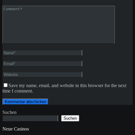
Save my name, email, and website in this browser for the next
time I comment.
Suchen
Suchen
Neue Casinos