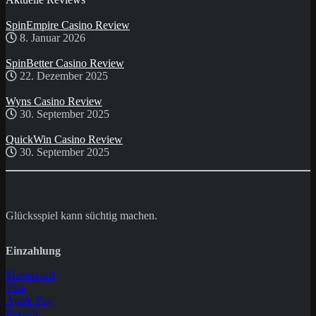
SpinEmpire Casino Review
8. Januar 2026
SpinBetter Casino Review
22. Dezember 2025
Wyns Casino Review
30. September 2025
QuickWin Casino Review
30. September 2025
Glücksspiel kann süchtig machen.
Einzahlung
Mastercard
Visa
Apple Pay
Paysafe