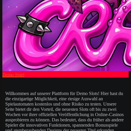
Demo Spiel
Willkommen auf unserer Plattform für Demo Slots! Hier hast du
die einzigartige Möglichkeit, eine riesige Auswahl an
Spielautomaten kostenlos und ohne Risiko zu testen. Unsere
Seite bietet dir den Vorteil, die neuesten Slots oft bis zu zwei
Wochen vor ihrer offiziellen Veröffentlichung in Online-Casinos
ausprobieren zu können. Das bedeutet, dass du früher als andere
Spieler die innovativen Funktionen, spannenden Bonusspiele
und atemberaubenden Designs der neuesten Titel erkunden