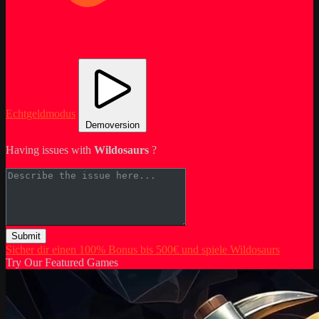
Echtgeldmodus
Demoversion
Having issues with
Wildosaurs
?
Submit
Sicher dir einen 100% Bonus bis 500€ und spiele Wildosaurs
Try Our Featured Games