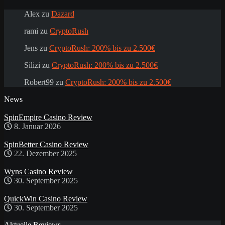
Alex
zu
Dazard
rami
zu
CryptoRush
Jens
zu
CryptoRush: 200% bis zu 2.500€
Silizi
zu
CryptoRush: 200% bis zu 2.500€
Robert99
zu
CryptoRush: 200% bis zu 2.500€
News
SpinEmpire Casino Review
8. Januar 2026
SpinBetter Casino Review
22. Dezember 2025
Wyns Casino Review
30. September 2025
QuickWin Casino Review
30. September 2025
Aktuelle Reviews