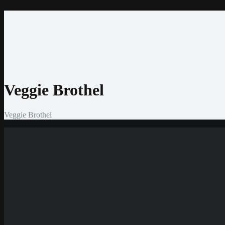
Home
Casinos
Bonis
Slots
Entw
News
Veggie Brothel
Veggie Brothel