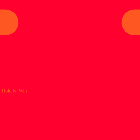
t: Hold N' Win