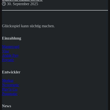
30. September 2025
Glücksspiel kann süchtig machen.
Einzahlung
Mastercard
Visa
Apple Pay
Paysafe
Entwickler
Merkur
Novomatic
Play'n Go
Pragmatic
News