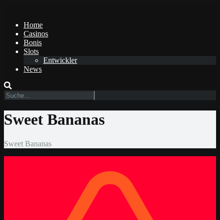
Home
Casinos
Bonis
Slots
Entwickler
News
Sweet Bananas
Sweet Bananas