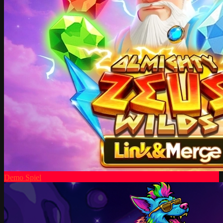
Demo Spiel