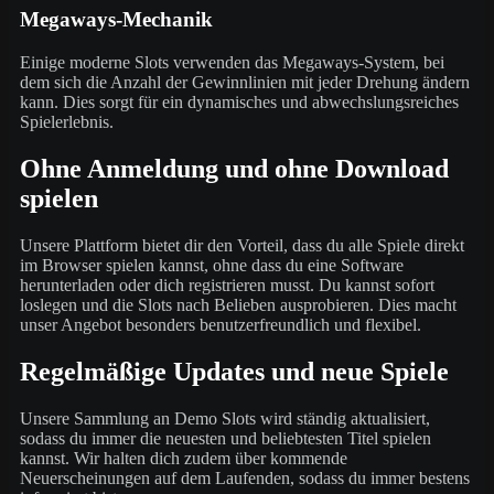
Megaways-Mechanik
Einige moderne Slots verwenden das Megaways-System, bei
dem sich die Anzahl der Gewinnlinien mit jeder Drehung ändern
kann. Dies sorgt für ein dynamisches und abwechslungsreiches
Spielerlebnis.
Ohne Anmeldung und ohne Download
spielen
Unsere Plattform bietet dir den Vorteil, dass du alle Spiele direkt
im Browser spielen kannst, ohne dass du eine Software
herunterladen oder dich registrieren musst. Du kannst sofort
loslegen und die Slots nach Belieben ausprobieren. Dies macht
unser Angebot besonders benutzerfreundlich und flexibel.
Regelmäßige Updates und neue Spiele
Unsere Sammlung an Demo Slots wird ständig aktualisiert,
sodass du immer die neuesten und beliebtesten Titel spielen
kannst. Wir halten dich zudem über kommende
Neuerscheinungen auf dem Laufenden, sodass du immer bestens