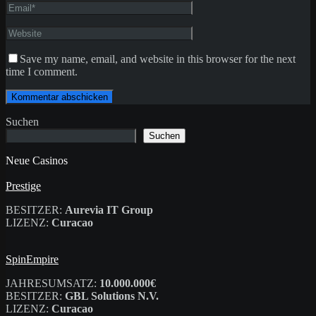
Save my name, email, and website in this browser for the next
time I comment.
Suchen
Suchen
Neue Casinos
Prestige
BESITZER:
Aurevia IT Group
LIZENZ:
Curacao
SpinEmpire
JAHRESUMSATZ:
10.000.000€
BESITZER:
GBL Solutions N.V.
LIZENZ:
Curacao