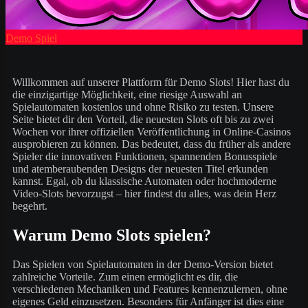
Demo Spiel
Willkommen auf unserer Plattform für Demo Slots! Hier hast du
die einzigartige Möglichkeit, eine riesige Auswahl an
Spielautomaten kostenlos und ohne Risiko zu testen. Unsere
Seite bietet dir den Vorteil, die neuesten Slots oft bis zu zwei
Wochen vor ihrer offiziellen Veröffentlichung in Online-Casinos
ausprobieren zu können. Das bedeutet, dass du früher als andere
Spieler die innovativen Funktionen, spannenden Bonusspiele
und atemberaubenden Designs der neuesten Titel erkunden
kannst. Egal, ob du klassische Automaten oder hochmoderne
Video-Slots bevorzugst – hier findest du alles, was dein Herz
begehrt.
Warum Demo Slots spielen?
Das Spielen von Spielautomaten in der Demo-Version bietet
zahlreiche Vorteile. Zum einen ermöglicht es dir, die
verschiedenen Mechaniken und Features kennenzulernen, ohne
eigenes Geld einzusetzen. Besonders für Anfänger ist dies eine