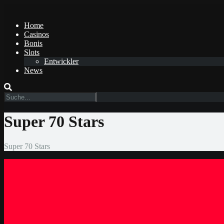
Home
Casinos
Bonis
Slots
Entwickler
News
Super 70 Stars
Super 70 Stars