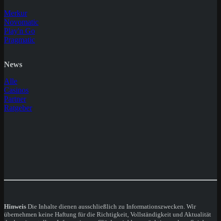
Merkur
Novomatic
Play'n Go
Pragmatic
News
Alle
Casinos
Partner
Ratgeber
Hinweis
Die Inhalte dienen ausschließlich zu Informationszwecken. Wir
übernehmen keine Haftung für die Richtigkeit, Vollständigkeit und Aktualität