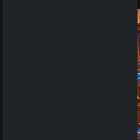
Demo Spiel