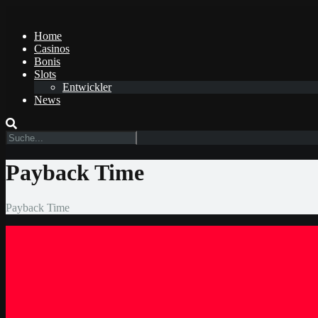
Home
Casinos
Bonis
Slots
Entwickler
News
Payback Time
Payback Time