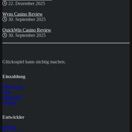
22. Dezember 2025
Wyns Casino Review
30. September 2025
QuickWin Casino Review
30. September 2025
Glücksspiel kann süchtig machen.
Einzahlung
Mastercard
Visa
Apple Pay
Paysafe
Entwickler
Merkur