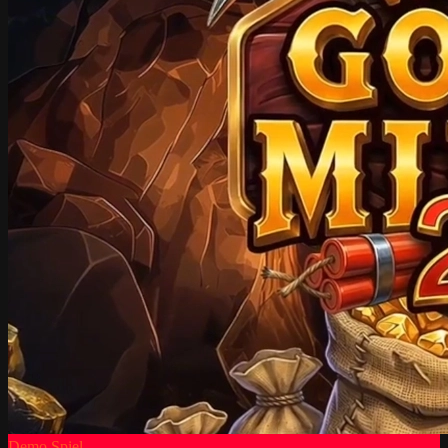
Demo Spiel