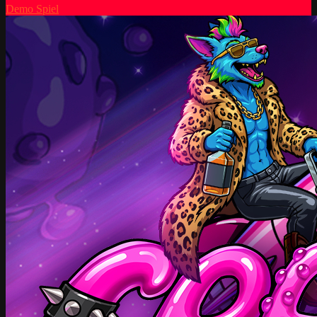
Demo Spiel