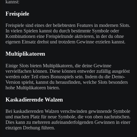
kannst:
Freispiele
Freispiele sind eines der beliebtesten Features in modernen Slots.
In vielen Spielen kannst du durch bestimmte Symbole oder
Kombinationen eine Freispielrunde aktivieren, in der du ohne
eigenen Einsatz drehst und trotzdem Gewinne erzielen kannst.
Multiplikatoren
Einige Slots bieten Multiplikatoren, die deine Gewinne
vervielfachen können. Diese können entweder zufällig ausgelöst
werden oder Teil eines Bonusspiels sein. Indem du die Demo-
Version spielst, kannst du herausfinden, welche Slots besonders
hohe Multiplikatoren bieten.
Kaskadierende Walzen
Bei kaskadierenden Walzen verschwinden gewinnende Symbole
und machen Platz für neue Symbole, die von oben nachrutschen.
Dies kann zu mehreren aufeinanderfolgenden Gewinnen in einer
einzigen Drehung führen.