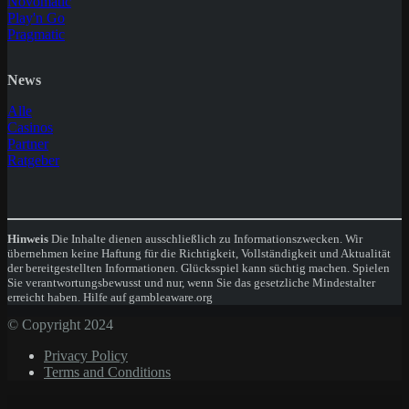
Novomatic
Play'n Go
Pragmatic
News
Alle
Casinos
Partner
Ratgeber
Hinweis
Die Inhalte dienen ausschließlich zu Informationszwecken. Wir
übernehmen keine Haftung für die Richtigkeit, Vollständigkeit und Aktualität
der bereitgestellten Informationen. Glücksspiel kann süchtig machen. Spielen
Sie verantwortungsbewusst und nur, wenn Sie das gesetzliche Mindestalter
erreicht haben. Hilfe auf gambleaware.org
© Copyright 2024
Privacy Policy
Terms and Conditions