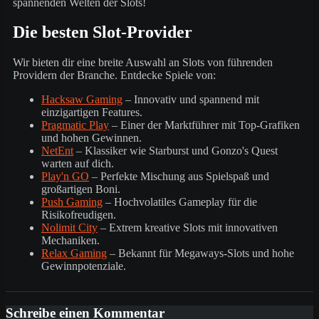
spannenden Welten der Slots!
Die besten Slot-Provider
Wir bieten dir eine breite Auswahl an Slots von führenden
Providern der Branche. Entdecke Spiele von:
Hacksaw Gaming
– Innovativ und spannend mit
einzigartigen Features.
Pragmatic Play
– Einer der Marktführer mit Top-Grafiken
und hohen Gewinnen.
NetEnt
– Klassiker wie Starburst und Gonzo's Quest
warten auf dich.
Play'n GO
– Perfekte Mischung aus Spielspaß und
großartigen Boni.
Push Gaming
– Hochvolatiles Gameplay für die
Risikofreudigen.
Nolimit City
– Extrem kreative Slots mit innovativen
Mechaniken.
Relax Gaming
– Bekannt für Megaways-Slots und hohe
Gewinnpotenziale.
Schreibe einen Kommentar