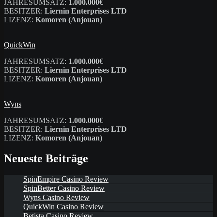
JAHRESUMSATZ:
1.000.000€
BESITZER:
Liernin Enterprises LTD
LIZENZ:
Komoren (Anjouan)
QuickWin
JAHRESUMSATZ:
1.000.000€
BESITZER:
Liernin Enterprises LTD
LIZENZ:
Komoren (Anjouan)
Wyns
JAHRESUMSATZ:
1.000.000€
BESITZER:
Liernin Enterprises LTD
LIZENZ:
Komoren (Anjouan)
Neueste Beiträge
SpinEmpire Casino Review
SpinBetter Casino Review
Wyns Casino Review
QuickWin Casino Review
Betista Casino Review