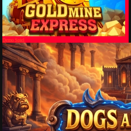
Demo Spiel