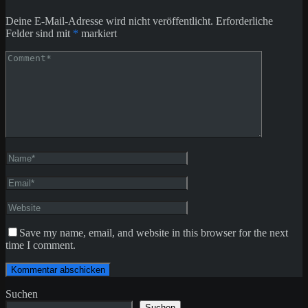
Deine E-Mail-Adresse wird nicht veröffentlicht.
Erforderliche
Felder sind mit
*
markiert
Save my name, email, and website in this browser for the next
time I comment.
Suchen
Suchen