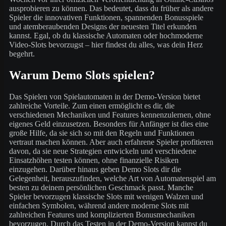
ausprobieren zu können. Das bedeutet, dass du früher als andere
Spieler die innovativen Funktionen, spannenden Bonusspiele
und atemberaubenden Designs der neuesten Titel erkunden
kannst. Egal, ob du klassische Automaten oder hochmoderne
Video-Slots bevorzugst – hier findest du alles, was dein Herz
begehrt.
Warum Demo Slots spielen?
Das Spielen von Spielautomaten in der Demo-Version bietet
zahlreiche Vorteile. Zum einen ermöglicht es dir, die
verschiedenen Mechaniken und Features kennenzulernen, ohne
eigenes Geld einzusetzen. Besonders für Anfänger ist dies eine
große Hilfe, da sie sich so mit den Regeln und Funktionen
vertraut machen können. Aber auch erfahrene Spieler profitieren
davon, da sie neue Strategien entwickeln und verschiedene
Einsatzhöhen testen können, ohne finanzielle Risiken
einzugehen. Darüber hinaus geben Demo Slots dir die
Gelegenheit, herauszufinden, welche Art von Automatenspiel am
besten zu deinem persönlichen Geschmack passt. Manche
Spieler bevorzugen klassische Slots mit wenigen Walzen und
einfachen Symbolen, während andere moderne Slots mit
zahlreichen Features und komplizierten Bonusmechaniken
bevorzugen. Durch das Testen in der Demo-Version kannst du