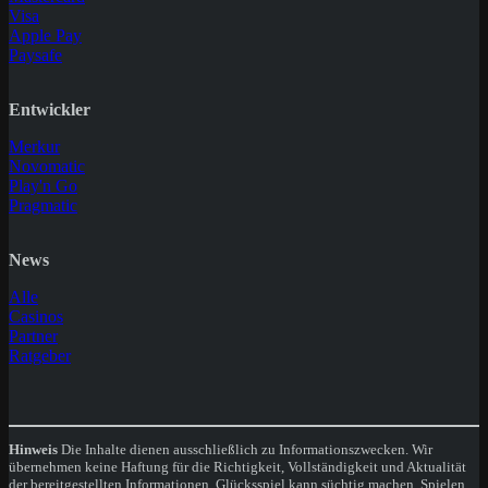
Visa
Apple Pay
Paysafe
Entwickler
Merkur
Novomatic
Play'n Go
Pragmatic
News
Alle
Casinos
Partner
Ratgeber
Hinweis
Die Inhalte dienen ausschließlich zu Informationszwecken. Wir
übernehmen keine Haftung für die Richtigkeit, Vollständigkeit und Aktualität
der bereitgestellten Informationen. Glücksspiel kann süchtig machen. Spielen