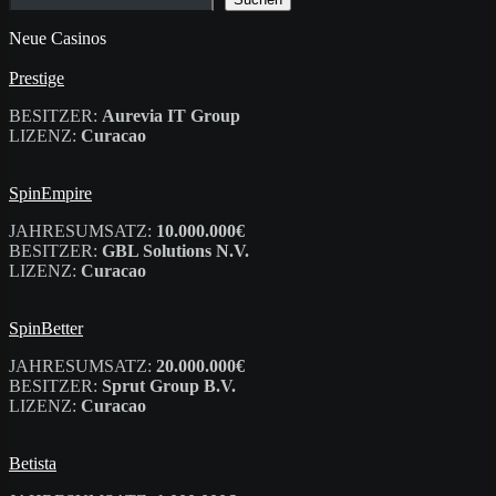
Neue Casinos
Prestige
BESITZER:
Aurevia IT Group
LIZENZ:
Curacao
SpinEmpire
JAHRESUMSATZ:
10.000.000€
BESITZER:
GBL Solutions N.V.
LIZENZ:
Curacao
SpinBetter
JAHRESUMSATZ:
20.000.000€
BESITZER:
Sprut Group B.V.
LIZENZ:
Curacao
Betista