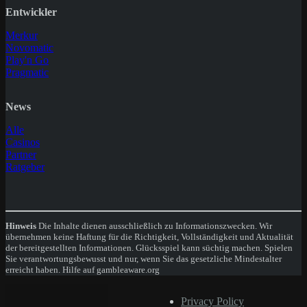
Entwickler
Merkur
Novomatic
Play'n Go
Pragmatic
News
Alle
Casinos
Partner
Ratgeber
Hinweis
Die Inhalte dienen ausschließlich zu Informationszwecken. Wir
übernehmen keine Haftung für die Richtigkeit, Vollständigkeit und Aktualität
der bereitgestellten Informationen. Glücksspiel kann süchtig machen. Spielen
Sie verantwortungsbewusst und nur, wenn Sie das gesetzliche Mindestalter
erreicht haben. Hilfe auf gambleaware.org
© Copyright 2024
Privacy Policy