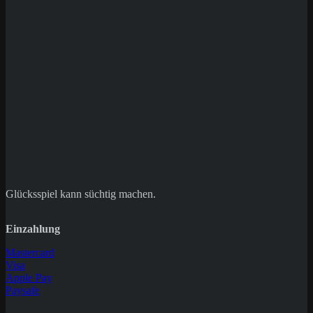
Save my name, email, and website in this
browser for the next time I comment.
Glücksspiel kann süchtig machen.
Einzahlung
Mastercard
Visa
Apple Pay
Paysafe