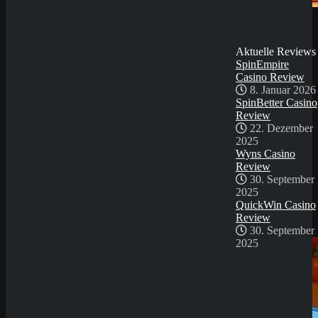
QuickWin Casino
Review
Demo Spiel
30. September
2025
Aktuelle Reviews
SpinEmpire
Casino Review
8. Januar 2026
SpinBetter Casino
Review
22. Dezember
2025
Wyns Casino
Review
30. September
2025
QuickWin Casino
Review
30. September
Demo Spiel
2025