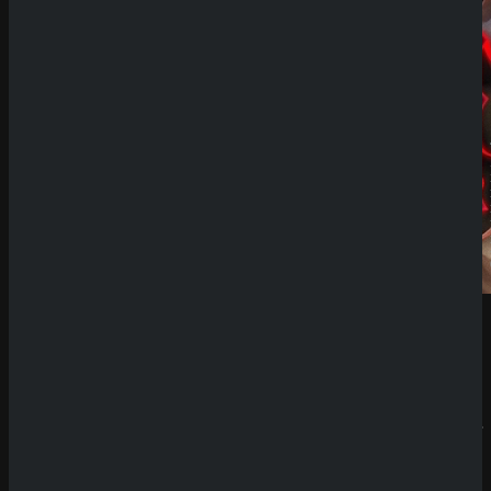
Neueste
Beiträge
SpinEmpir
e Casino
Review
SpinBetter