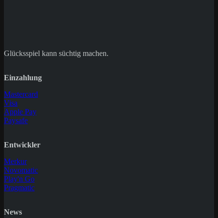
Glücksspiel kann süchtig machen.
Einzahlung
Mastercard
Visa
Apple Pay
Paysafe
Entwickler
Merkur
Novomatic
Play'n Go
Pragmatic
News