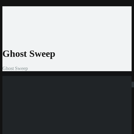
Home
Casinos
Bonis
Slots
Entwickler
News
Ghost Sweep
Ghost Sweep
Suchen
Neue Casinos