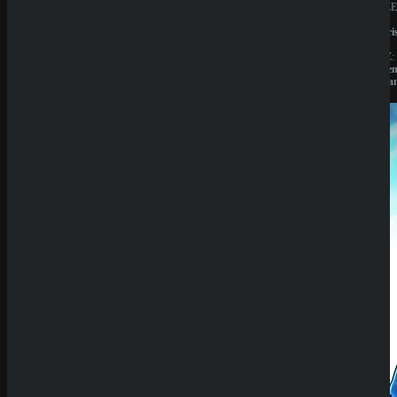
BESITZER:
BESITZE
Liernin
Liernin
Enterprises
Enterpri
LTD
LTD
LIZENZ:
LIZENZ:
Komoren
Komore
(Anjouan)
(Anjoua
Neueste
Beiträge
SpinEmpir
e Casino
Review
SpinBetter
Casino
Review
Wyns
Casino
Review
QuickWin