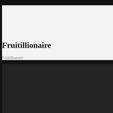
Home
Casinos
Bonis
Slots
Entw
News
Fruitillionaire
Fruitillionaire