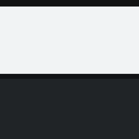
ickler