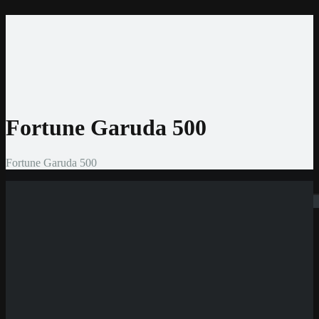
Home
Casinos
Bonis
Slots
Entwickler
News
Fortune Garuda 500
Fortune Garuda 500
Suchen
Neue Casinos