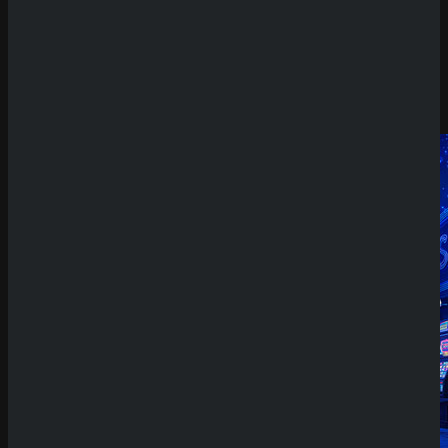
Demo Spiel