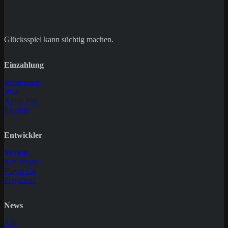
Glücksspiel kann süchtig machen.
Einzahlung
Mastercard
Visa
Apple Pay
Paysafe
Entwickler
Merkur
Novomatic
Play'n Go
Pragmatic
News
Alle