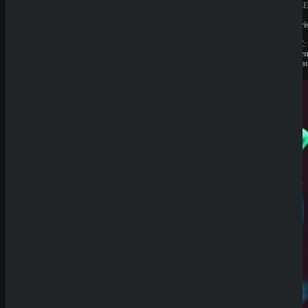
BESITZER:
BESITZE
Liernin
Liernin
Enterprises
Enterpri
LTD
LTD
LIZENZ:
LIZENZ:
Komoren
Komore
(Anjouan)
(Anjoua
Neueste
Beiträge
SpinEmpir
e Casino
Review
SpinBetter
Casino
Review
Wyns
Casino
Review
QuickWin