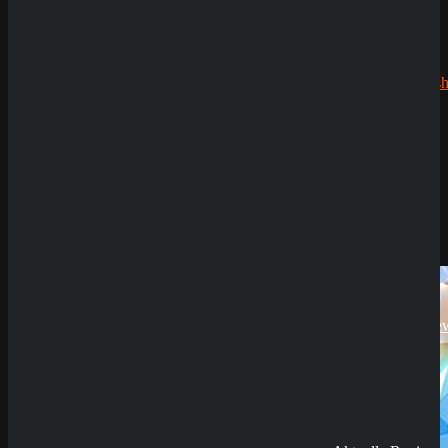
zu 2.500€
Echtgeldmodus
Robert99
Demoversion
zu
Having issues with
Echo Wilds
?
CryptoRush
200% bis
zu 2.500€
News
SpinEmpire Casino
Submit
Review
Sicher dir einen 100% Bonus bis 500€ und spiele
8. Januar 2026
Echo Wilds
SpinBetter Casino
Try Our Featured Games
Review
22. Dezember
2025
Wyns Casino Revie
30. September
2025
QuickWin Casino
Review
30. September
2025