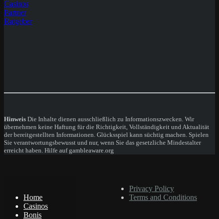
Casinos
Partner
Ratgeber
Hinweis
Die Inhalte dienen ausschließlich zu Informationszwecken. Wir
übernehmen keine Haftung für die Richtigkeit, Vollständigkeit und Aktualität
der bereitgestellten Informationen. Glücksspiel kann süchtig machen. Spielen
Sie verantwortungsbewusst und nur, wenn Sie das gesetzliche Mindestalter
erreicht haben. Hilfe auf gambleaware.org
© Copyright 2024
Privacy Policy
Home
Terms and Conditions
Casinos
Bonis