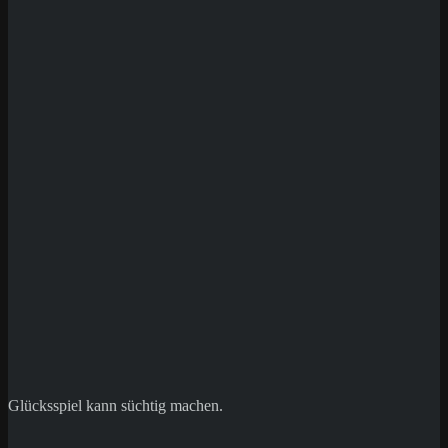
Save my name, email, and website in this
browser for the next time I comment.
Glücksspiel kann süchtig machen.