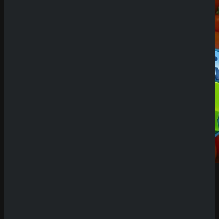
Demo Spiel
Willkommen auf unserer Plattform für Demo
Slots! Hier hast du die einzigartige Möglichkeit,
eine riesige Auswahl an Spielautomaten