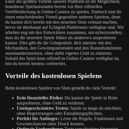
Einer der größten Vorteile unserer Plattform ist die Möglichkeit,
brandneue Spielautomaten bereits vor ihrer offiziellen
Veröffentlichung in Online-Casinos zu spielen. Dadurch hast du
einen entscheidenden Vorteil gegenüber anderen Spielern, denn
du kannst dich bereits mit den neuesten Slots vertraut machen,
bevor sie überhaupt auf Echtgeld-Plattformen verfügbar sind. Wir
arbeiten eng mit den Entwicklern zusammen, um sicherzustellen,
dass du die neuesten Spiele früher als anderswo ausprobieren
kannst. Dies gibt dir die Gelegenheit, dich intensiv mit den
Mechaniken, den Gewinnpotenzialen und den Bonusfunktionen
auseinanderzusetzen, ohne dafür eigenes Geld zu riskieren.
Sobald das Spiel dann offiziell in Online-Casinos verfügbar ist,
bist du bereits bestens vorbereitet.
Vorteile des kostenlosen Spielens
Beim kostenlosen Spielen von Slots genießt du viele Vorteile:
Kein finanzielles Risiko:
Du kannst die Spiele in Ruhe
ausprobieren, ohne Geld zu verlieren.
Uneingeschränktes Testen:
Spiele so lange du möchtest,
ohne Begrenzungen oder Einzahlungspflichten.
Perfekt für Anfänger:
Lerne die Regeln, Funktionen und
Gewinnchancen ohne Druck kennen.
Optimale Vorbereitung:
Teste verschiedene Strategien,