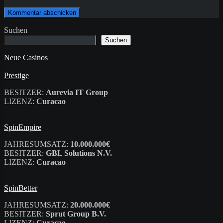
Suchen
Suchen
Neue Casinos
Prestige
BESITZER:
Aurevia IT Group
LIZENZ:
Curacao
SpinEmpire
JAHRESUMSATZ:
10.000.000€
BESITZER:
GBL Solutions N.V.
LIZENZ:
Curacao
SpinBetter
JAHRESUMSATZ:
20.000.000€
BESITZER:
Sprut Group B.V.
LIZENZ:
Curacao