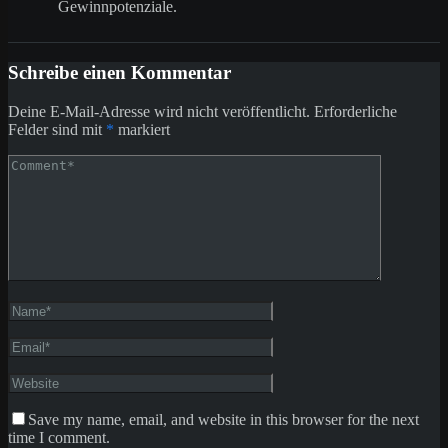
Gewinnpotenziale.
Schreibe einen Kommentar
Deine E-Mail-Adresse wird nicht veröffentlicht.
Erforderliche
Felder sind mit
*
markiert
Save my name, email, and website in this browser for the next
time I comment.