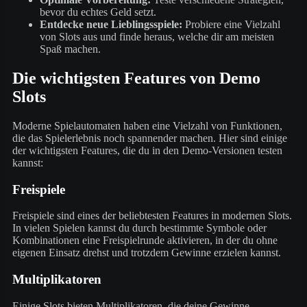
bevor du echtes Geld setzt.
Entdecke neue Lieblingsspiele:
Probiere eine Vielzahl
von Slots aus und finde heraus, welche dir am meisten
Spaß machen.
Die wichtigsten Features von Demo
Slots
Moderne Spielautomaten haben eine Vielzahl von Funktionen,
die das Spielerlebnis noch spannender machen. Hier sind einige
der wichtigsten Features, die du in den Demo-Versionen testen
kannst:
Freispiele
Freispiele sind eines der beliebtesten Features in modernen Slots.
In vielen Spielen kannst du durch bestimmte Symbole oder
Kombinationen eine Freispielrunde aktivieren, in der du ohne
eigenen Einsatz drehst und trotzdem Gewinne erzielen kannst.
Multiplikatoren
Einige Slots bieten Multiplikatoren, die deine Gewinne