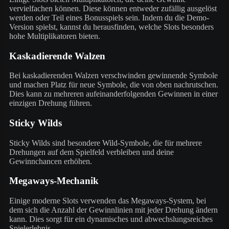
vervielfachen können. Diese können entweder zufällig ausgelöst
werden oder Teil eines Bonusspiels sein. Indem du die Demo-
Version spielst, kannst du herausfinden, welche Slots besonders
hohe Multiplikatoren bieten.
Kaskadierende Walzen
Bei kaskadierenden Walzen verschwinden gewinnende Symbole
und machen Platz für neue Symbole, die von oben nachrutschen.
Dies kann zu mehreren aufeinanderfolgenden Gewinnen in einer
einzigen Drehung führen.
Sticky Wilds
Sticky Wilds sind besondere Wild-Symbole, die für mehrere
Drehungen auf dem Spielfeld verbleiben und deine
Gewinnchancen erhöhen.
Megaways-Mechanik
Einige moderne Slots verwenden das Megaways-System, bei
dem sich die Anzahl der Gewinnlinien mit jeder Drehung ändern
kann. Dies sorgt für ein dynamisches und abwechslungsreiches
Spielerlebnis.