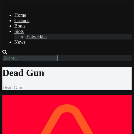
Home
Casinos
Bonis
Slots
Entwickler
News
Dead Gun
Dead Gun