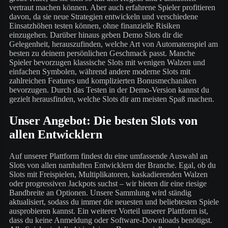
vertraut machen können. Aber auch erfahrene Spieler profitieren
davon, da sie neue Strategien entwickeln und verschiedene
Einsatzhöhen testen können, ohne finanzielle Risiken
einzugehen. Darüber hinaus geben Demo Slots dir die
Gelegenheit, herauszufinden, welche Art von Automatenspiel am
besten zu deinem persönlichen Geschmack passt. Manche
Spieler bevorzugen klassische Slots mit wenigen Walzen und
einfachen Symbolen, während andere moderne Slots mit
zahlreichen Features und komplizierten Bonusmechaniken
bevorzugen. Durch das Testen in der Demo-Version kannst du
gezielt herausfinden, welche Slots dir am meisten Spaß machen.
Unser Angebot: Die besten Slots von
allen Entwicklern
Auf unserer Plattform findest du eine umfassende Auswahl an
Slots von allen namhaften Entwicklern der Branche. Egal, ob du
Slots mit Freispielen, Multiplikatoren, kaskadierenden Walzen
oder progressiven Jackpots suchst – wir bieten dir eine riesige
Bandbreite an Optionen. Unsere Sammlung wird ständig
aktualisiert, sodass du immer die neuesten und beliebtesten Spiele
ausprobieren kannst. Ein weiterer Vorteil unserer Plattform ist,
dass du keine Anmeldung oder Software-Downloads benötigst.