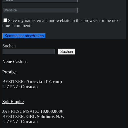
Save my name, email, and website in this browser for the next
time I comment.
Suchen
Suchen
Neue Casinos
Prestige
BESITZER:
Aurevia IT Group
LIZENZ:
Curacao
SpinEmpire
JAHRESUMSATZ:
10.000.000€
BESITZER:
GBL Solutions N.V.
LIZENZ:
Curacao