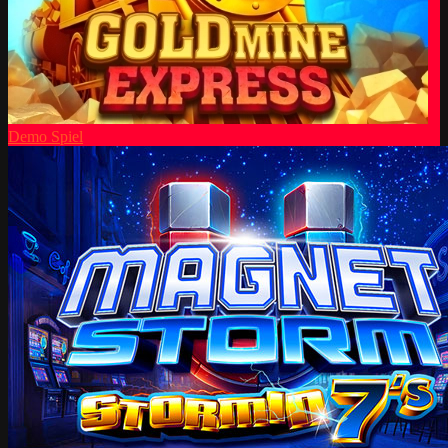
Demo Spiel