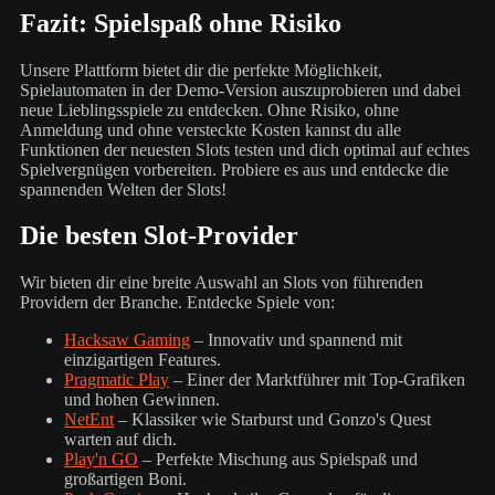
Fazit: Spielspaß ohne Risiko
Unsere Plattform bietet dir die perfekte Möglichkeit,
Spielautomaten in der Demo-Version auszuprobieren und dabei
neue Lieblingsspiele zu entdecken. Ohne Risiko, ohne
Anmeldung und ohne versteckte Kosten kannst du alle
Funktionen der neuesten Slots testen und dich optimal auf echtes
Spielvergnügen vorbereiten. Probiere es aus und entdecke die
spannenden Welten der Slots!
Die besten Slot-Provider
Wir bieten dir eine breite Auswahl an Slots von führenden
Providern der Branche. Entdecke Spiele von:
Hacksaw Gaming
– Innovativ und spannend mit
einzigartigen Features.
Pragmatic Play
– Einer der Marktführer mit Top-Grafiken
und hohen Gewinnen.
NetEnt
– Klassiker wie Starburst und Gonzo's Quest
warten auf dich.
Play'n GO
– Perfekte Mischung aus Spielspaß und
großartigen Boni.