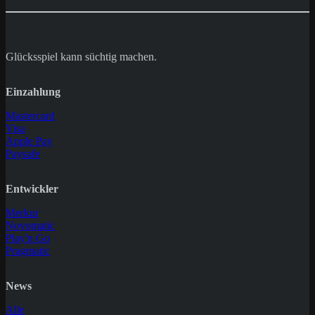
Glücksspiel kann süchtig machen.
Einzahlung
Mastercard
Visa
Apple Pay
Paysafe
Entwickler
Merkur
Novomatic
Play'n Go
Pragmatic
News
Alle