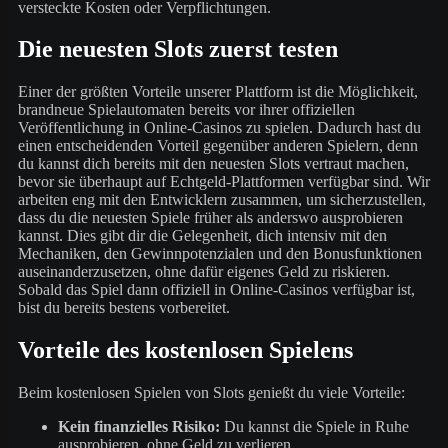
versteckte Kosten oder Verpflichtungen.
Die neuesten Slots zuerst testen
Einer der größten Vorteile unserer Plattform ist die Möglichkeit,
brandneue Spielautomaten bereits vor ihrer offiziellen
Veröffentlichung in Online-Casinos zu spielen. Dadurch hast du
einen entscheidenden Vorteil gegenüber anderen Spielern, denn
du kannst dich bereits mit den neuesten Slots vertraut machen,
bevor sie überhaupt auf Echtgeld-Plattformen verfügbar sind. Wir
arbeiten eng mit den Entwicklern zusammen, um sicherzustellen,
dass du die neuesten Spiele früher als anderswo ausprobieren
kannst. Dies gibt dir die Gelegenheit, dich intensiv mit den
Mechaniken, den Gewinnpotenzialen und den Bonusfunktionen
auseinanderzusetzen, ohne dafür eigenes Geld zu riskieren.
Sobald das Spiel dann offiziell in Online-Casinos verfügbar ist,
bist du bereits bestens vorbereitet.
Vorteile des kostenlosen Spielens
Beim kostenlosen Spielen von Slots genießt du viele Vorteile:
Kein finanzielles Risiko:
Du kannst die Spiele in Ruhe
ausprobieren, ohne Geld zu verlieren.