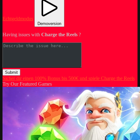
Echtgeldmodus
Demoversion
Having issues with
Charge the Reels
?
Submit
Sicher dir einen 100% Bonus bis 500€ und spiele Charge the Reels
Try Our Featured Games