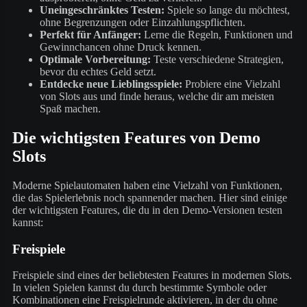
Uneingeschränktes Testen:
Spiele so lange du möchtest,
ohne Begrenzungen oder Einzahlungspflichten.
Perfekt für Anfänger:
Lerne die Regeln, Funktionen und
Gewinnchancen ohne Druck kennen.
Optimale Vorbereitung:
Teste verschiedene Strategien,
bevor du echtes Geld setzt.
Entdecke neue Lieblingsspiele:
Probiere eine Vielzahl
von Slots aus und finde heraus, welche dir am meisten
Spaß machen.
Die wichtigsten Features von Demo
Slots
Moderne Spielautomaten haben eine Vielzahl von Funktionen,
die das Spielerlebnis noch spannender machen. Hier sind einige
der wichtigsten Features, die du in den Demo-Versionen testen
kannst:
Freispiele
Freispiele sind eines der beliebtesten Features in modernen Slots.
In vielen Spielen kannst du durch bestimmte Symbole oder
Kombinationen eine Freispielrunde aktivieren, in der du ohne