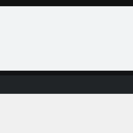
ickler
Rat
0€ und spiele Candy Chaos