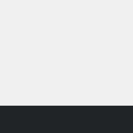
y Our Featured Games