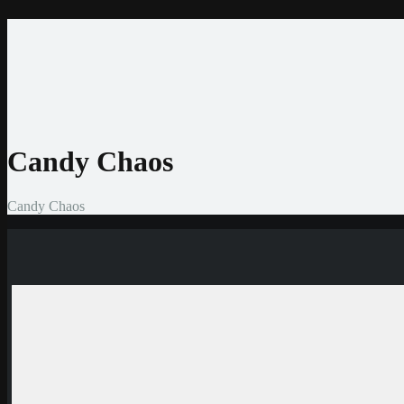
Home
Casinos
Bonis
Slots
Entw
News
Candy Chaos
Candy Chaos
Sicher dir einen 100% Bonus bis 50