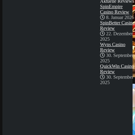
Aktuelle Reviews
SpinEmpire
Casino Review
8. Januar 2026
SpinBetter Casino
Review
22. Dezember
2025
Wyns Casino
Review
30. September
2025
QuickWin Casino
Review
30. September
Demo Spiel
2025