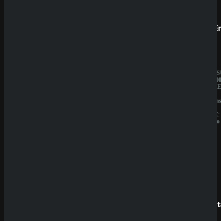
Prestige
SpinE
BESITZER:
JAHRES
Aurevia
10.000.0
IT
BESITZE
Group
GBL
LIZENZ:
Solution
Curacao
N.V.
LIZENZ:
Curacao
SpinBetter
Betist