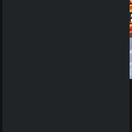
Neueste
Beiträge
SpinEmpir
e Casino
Review
SpinBetter