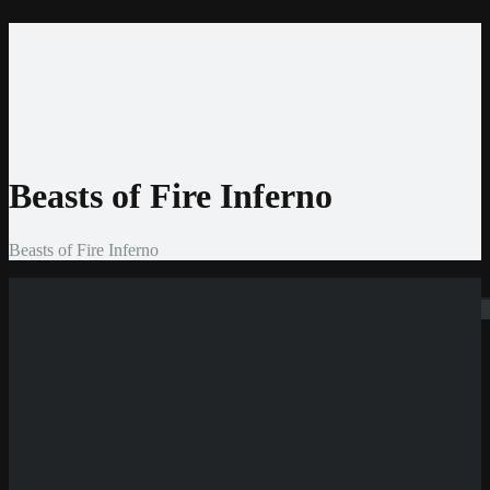
Home
Casinos
Bonis
Slots
Entwickler
News
Beasts of Fire Inferno
Beasts of Fire Inferno
Suchen
Neue Casinos