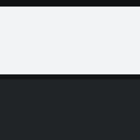
ickler