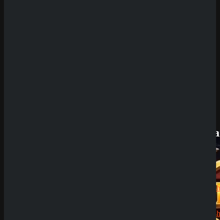
Casino
Echtgeldmodus
Review
Demoversion
Wyns
Casino
Having issues with
777 Wheel Blitz
?
Review
QuickWin
Casino
Review
Betista
Casino
Review
Submit
Sicher dir einen 100% Bonus bis 500€ und spiele
Neueste
777 Wheel Blitz
Try Our Featured Games
Kommenta
Alex
zu
Dazard
rami
zu
CryptoRus
Jens
zu
CryptoRush