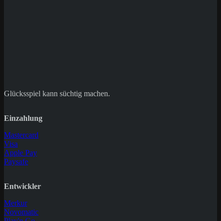
Save my name, email, and website in this
browser for the next time I comment.
Glücksspiel kann süchtig machen.
Einzahlung
Mastercard
Visa
Apple Pay
Paysafe
Entwickler
Merkur
Novomatic
Play'n Go