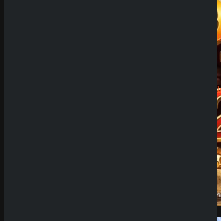
200% bis
zu 2.500€
Silizi
zu
CryptoRush
200% bis
zu 2.500€
Robert99
zu
CryptoRush
200% bis
zu 2.500€
News
SpinEmpire Casino
Review
8. Januar 2026
SpinBetter Casino
Review
22. Dezember
2025
Wyns Casino Revie
30. September
2025
Demo Spiel