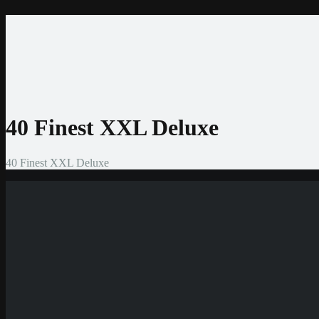
Home
Casinos
Bonis
Slots
Entw
News
40 Finest XXL Deluxe
40 Finest XXL Deluxe