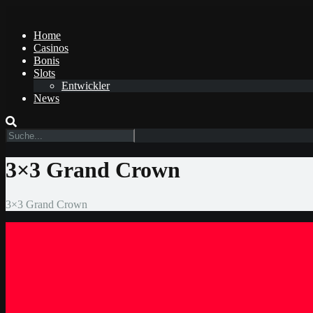
Home
Casinos
Bonis
Slots
Entwickler
News
3×3 Grand Crown
3×3 Grand Crown