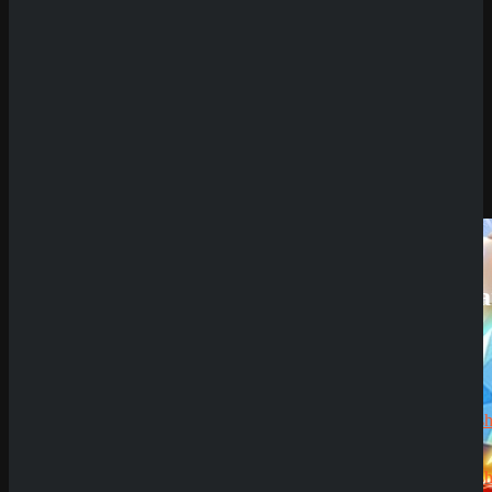
Having issues with
3 Lucky Nuggets
?
Casino
Review
Wyns
Casino
Review
QuickWin
Casino
Submit
Review
Sicher dir einen 100% Bonus bis 500€ und spiele 3
Betista
Lucky Nuggets
Casino
Try Our Featured Games
Review
Neueste
Kommenta
Alex
zu
Dazard
rami
zu
CryptoRus
Jens
zu
CryptoRush