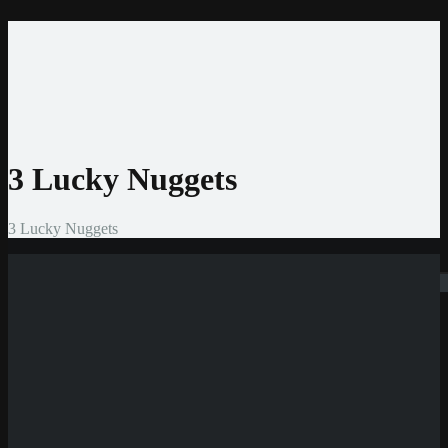
Home
Casinos
Bonis
Slots
Entwickler
News
3 Lucky Nuggets
3 Lucky Nuggets
Suchen
Neue Casinos