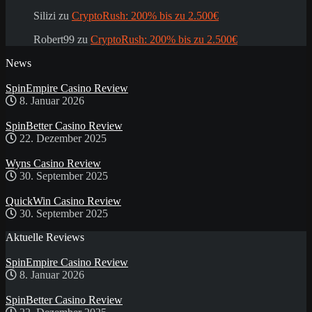
Silizi
zu
CryptoRush: 200% bis zu 2.500€
Robert99
zu
CryptoRush: 200% bis zu 2.500€
News
SpinEmpire Casino Review
8. Januar 2026
SpinBetter Casino Review
22. Dezember 2025
Wyns Casino Review
30. September 2025
QuickWin Casino Review
30. September 2025
Aktuelle Reviews
SpinEmpire Casino Review
8. Januar 2026
SpinBetter Casino Review