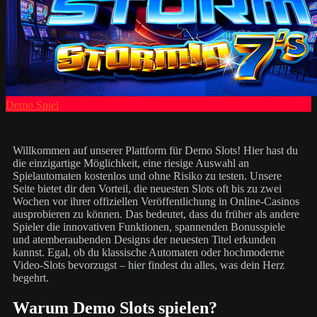
Demo Spiel
Willkommen auf unserer Plattform für Demo Slots! Hier hast du
die einzigartige Möglichkeit, eine riesige Auswahl an
Spielautomaten kostenlos und ohne Risiko zu testen. Unsere
Seite bietet dir den Vorteil, die neuesten Slots oft bis zu zwei
Wochen vor ihrer offiziellen Veröffentlichung in Online-Casinos
ausprobieren zu können. Das bedeutet, dass du früher als andere
Spieler die innovativen Funktionen, spannenden Bonusspiele
und atemberaubenden Designs der neuesten Titel erkunden
kannst. Egal, ob du klassische Automaten oder hochmoderne
Video-Slots bevorzugst – hier findest du alles, was dein Herz
begehrt.
Warum Demo Slots spielen?