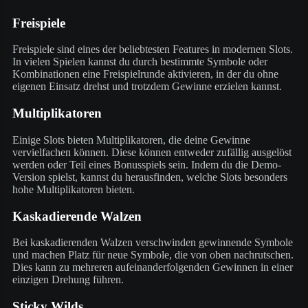
Freispiele
Freispiele sind eines der beliebtesten Features in modernen Slots.
In vielen Spielen kannst du durch bestimmte Symbole oder
Kombinationen eine Freispielrunde aktivieren, in der du ohne
eigenen Einsatz drehst und trotzdem Gewinne erzielen kannst.
Multiplikatoren
Einige Slots bieten Multiplikatoren, die deine Gewinne
vervielfachen können. Diese können entweder zufällig ausgelöst
werden oder Teil eines Bonusspiels sein. Indem du die Demo-
Version spielst, kannst du herausfinden, welche Slots besonders
hohe Multiplikatoren bieten.
Kaskadierende Walzen
Bei kaskadierenden Walzen verschwinden gewinnende Symbole
und machen Platz für neue Symbole, die von oben nachrutschen.
Dies kann zu mehreren aufeinanderfolgenden Gewinnen in einer
einzigen Drehung führen.
Sticky Wilds