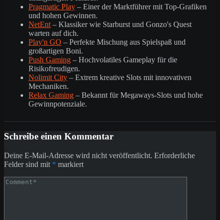
Pragmatic Play
– Einer der Marktführer mit Top-Grafiken
und hohen Gewinnen.
NetEnt
– Klassiker wie Starburst und Gonzo's Quest
warten auf dich.
Play'n GO
– Perfekte Mischung aus Spielspaß und
großartigen Boni.
Push Gaming
– Hochvolatiles Gameplay für die
Risikofreudigen.
Nolimit City
– Extrem kreative Slots mit innovativen
Mechaniken.
Relax Gaming
– Bekannt für Megaways-Slots und hohe
Gewinnpotenziale.
Schreibe einen Kommentar
Deine E-Mail-Adresse wird nicht veröffentlicht.
Erforderliche
Felder sind mit
*
markiert