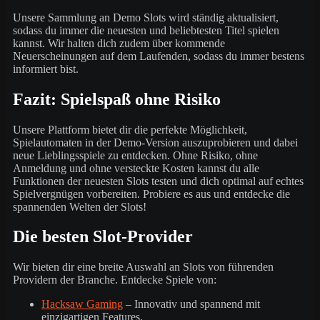
Unsere Sammlung an Demo Slots wird ständig aktualisiert,
sodass du immer die neuesten und beliebtesten Titel spielen
kannst. Wir halten dich zudem über kommende
Neuerscheinungen auf dem Laufenden, sodass du immer bestens
informiert bist.
Fazit: Spielspaß ohne Risiko
Unsere Plattform bietet dir die perfekte Möglichkeit,
Spielautomaten in der Demo-Version auszuprobieren und dabei
neue Lieblingsspiele zu entdecken. Ohne Risiko, ohne
Anmeldung und ohne versteckte Kosten kannst du alle
Funktionen der neuesten Slots testen und dich optimal auf echtes
Spielvergnügen vorbereiten. Probiere es aus und entdecke die
spannenden Welten der Slots!
Die besten Slot-Provider
Wir bieten dir eine breite Auswahl an Slots von führenden
Providern der Branche. Entdecke Spiele von:
Hacksaw Gaming
– Innovativ und spannend mit
einzigartigen Features.