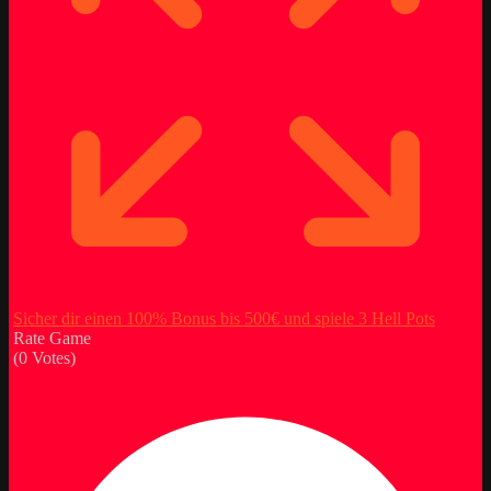
Sicher dir einen 100% Bonus bis 500€ und spiele 3 Hell Pots
Rate Game
(
0
Votes)