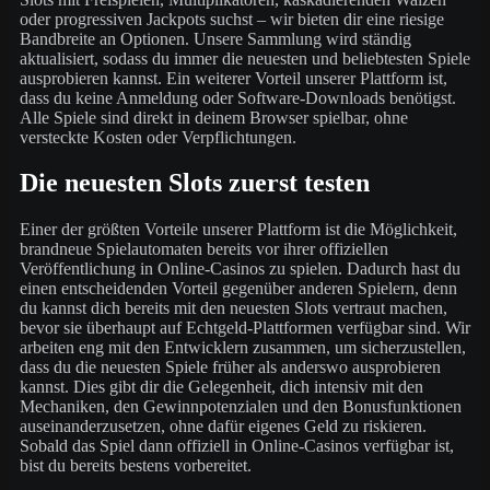
oder progressiven Jackpots suchst – wir bieten dir eine riesige
Bandbreite an Optionen. Unsere Sammlung wird ständig
aktualisiert, sodass du immer die neuesten und beliebtesten Spiele
ausprobieren kannst. Ein weiterer Vorteil unserer Plattform ist,
dass du keine Anmeldung oder Software-Downloads benötigst.
Alle Spiele sind direkt in deinem Browser spielbar, ohne
versteckte Kosten oder Verpflichtungen.
Die neuesten Slots zuerst testen
Einer der größten Vorteile unserer Plattform ist die Möglichkeit,
brandneue Spielautomaten bereits vor ihrer offiziellen
Veröffentlichung in Online-Casinos zu spielen. Dadurch hast du
einen entscheidenden Vorteil gegenüber anderen Spielern, denn
du kannst dich bereits mit den neuesten Slots vertraut machen,
bevor sie überhaupt auf Echtgeld-Plattformen verfügbar sind. Wir
arbeiten eng mit den Entwicklern zusammen, um sicherzustellen,
dass du die neuesten Spiele früher als anderswo ausprobieren
kannst. Dies gibt dir die Gelegenheit, dich intensiv mit den
Mechaniken, den Gewinnpotenzialen und den Bonusfunktionen
auseinanderzusetzen, ohne dafür eigenes Geld zu riskieren.
Sobald das Spiel dann offiziell in Online-Casinos verfügbar ist,
bist du bereits bestens vorbereitet.