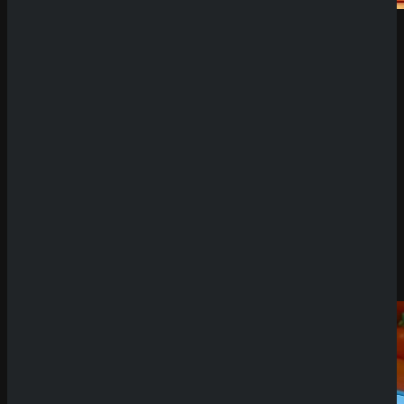
Demo Spiel
Demo Spiel