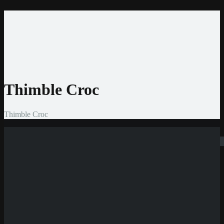
Home
Casinos
Bonis
Slots
Entwickler
News
Thimble Croc
Thimble Croc
Suchen
Neue Casinos