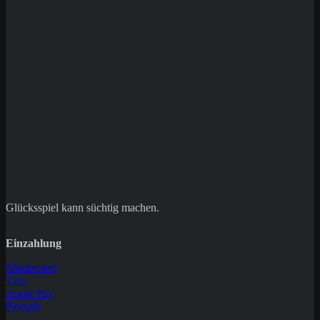
Save my name, email, and website in this
browser for the next time I comment.
Glücksspiel kann süchtig machen.
Einzahlung
Mastercard
Visa
Apple Pay
Paysafe