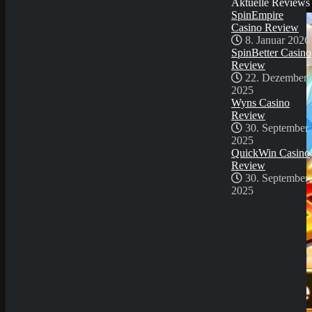
Aktuelle Reviews
Try Our Featured Games
SpinEmpire
Casino Review
8. Januar 2026
SpinBetter Casino
Review
22. Dezember
2025
Wyns Casino
Review
30. September
2025
QuickWin Casino
Review
30. September
2025