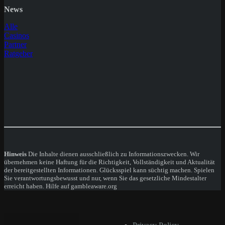
News
Alle
Casinos
Partner
Ratgeber
Hinweis
Die Inhalte dienen ausschließlich zu Informationszwecken. Wir
übernehmen keine Haftung für die Richtigkeit, Vollständigkeit und Aktualität
der bereitgestellten Informationen. Glücksspiel kann süchtig machen. Spielen
Sie verantwortungsbewusst und nur, wenn Sie das gesetzliche Mindestalter
erreicht haben. Hilfe auf gambleaware.org
© Copyright 2024