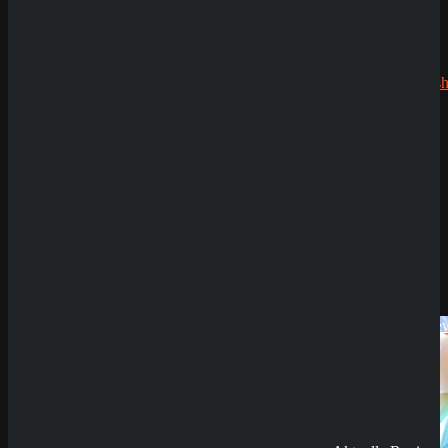
zu 2.500€
Robert99
zu
Echtgeldmodus
CryptoRush
Demoversion
200% bis
zu 2.500€
Having issues with
Taxi Rush
?
News
SpinEmpire Casino
Review
8. Januar 2026
Submit
SpinBetter Casino
Sicher dir einen 100% Bonus bis 500€ und spiele
Review
Taxi Rush
22. Dezember
Try Our Featured Games
2025
Wyns Casino Revie
30. September
2025
QuickWin Casino
Review
30. September
2025