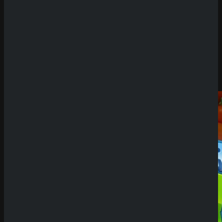
Demo Spiel