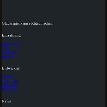
Glücksspiel kann süchtig machen.
Einzahlung
Mastercard
Visa
Apple Pay
Paysafe
Entwickler
Merkur
Novomatic
Play'n Go
Pragmatic
News