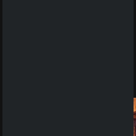
Demo Spiel
Demo Spiel