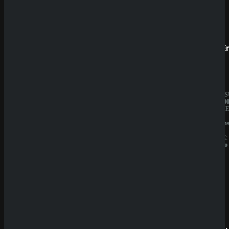
Prestige
SpinE
BESITZER:
JAHRES
Aurevia
10.000.0
IT
BESITZE
Group
GBL
LIZENZ:
Solution
Curacao
N.V.
LIZENZ:
Curacao