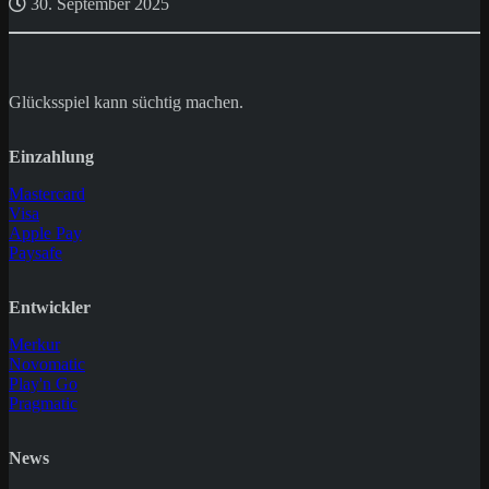
30. September 2025
Glücksspiel kann süchtig machen.
Einzahlung
Mastercard
Visa
Apple Pay
Paysafe
Entwickler
Merkur
Novomatic
Play'n Go
Pragmatic
News