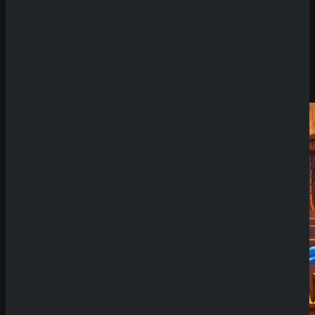
Demo Spiel