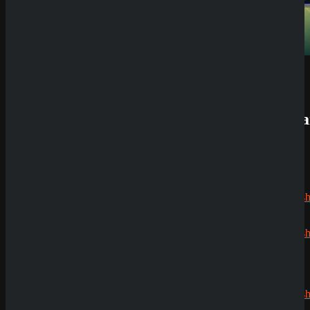
Casino
Review
Betista
Casino
Review
Neueste
Kommenta
Alex
zu
Dazard
rami
zu
CryptoRus
Jens
zu
CryptoRush
200% bis
zu 2.500€
Silizi
zu
CryptoRush
200% bis