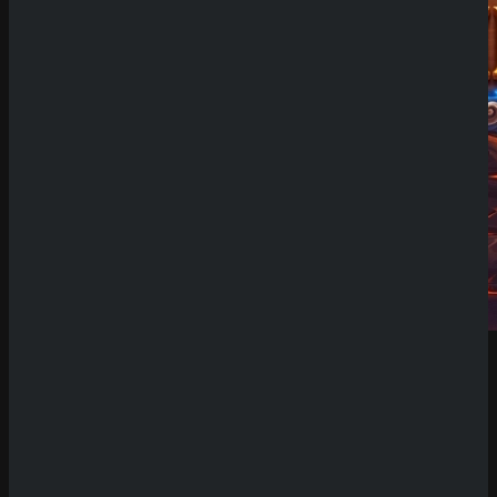
Demo Spiel
Willkommen auf unserer Plattform für Demo
Slots! Hier hast du die einzigartige Möglichkeit,
eine riesige Auswahl an Spielautomaten
kostenlos und ohne Risiko zu testen. Unsere
Seite bietet dir den Vorteil, die neuesten Slots