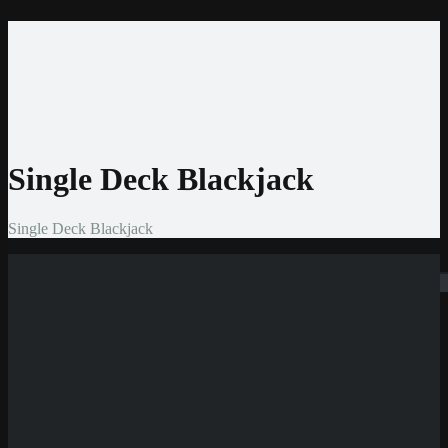
Home
Casinos
Bonis
Slots
Entwickler
News
Single Deck Blackjack
Single Deck Blackjack
Suchen
Neue Casinos