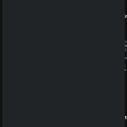
Prestige
SpinE
BESITZER:
JAHRES
Aurevia
10.000.0
IT
BESITZE
Group
GBL
LIZENZ:
Solution
Curacao
N.V.
LIZENZ:
Curacao
SpinBetter
Betist