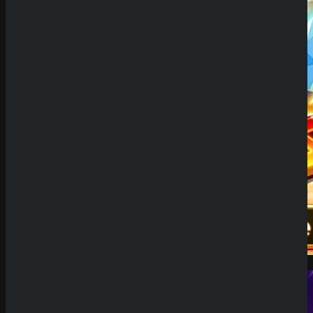
Demo Spiel