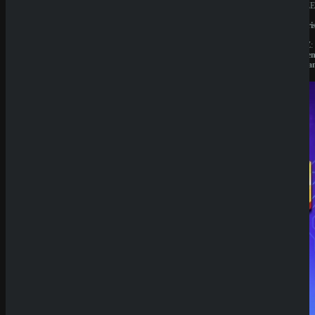
BESITZER:
BESITZE
Liernin
Liernin
Enterprises
Enterpri
LTD
LTD
LIZENZ:
LIZENZ:
Komoren
Komore
(Anjouan)
(Anjoua
Neueste
Beiträge
SpinEmpir
e Casino
Review
SpinBetter
Casino
Review
Wyns
Casino
Review
QuickWin