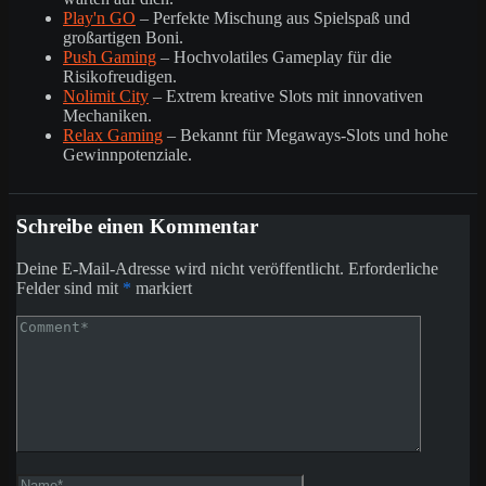
Play'n GO
– Perfekte Mischung aus Spielspaß und
großartigen Boni.
Push Gaming
– Hochvolatiles Gameplay für die
Risikofreudigen.
Nolimit City
– Extrem kreative Slots mit innovativen
Mechaniken.
Relax Gaming
– Bekannt für Megaways-Slots und hohe
Gewinnpotenziale.
Schreibe einen Kommentar
Deine E-Mail-Adresse wird nicht veröffentlicht.
Erforderliche
Felder sind mit
*
markiert