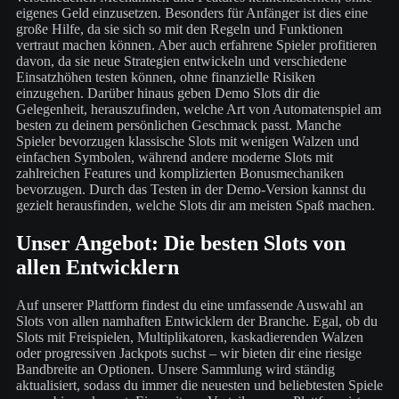
eigenes Geld einzusetzen. Besonders für Anfänger ist dies eine
große Hilfe, da sie sich so mit den Regeln und Funktionen
vertraut machen können. Aber auch erfahrene Spieler profitieren
davon, da sie neue Strategien entwickeln und verschiedene
Einsatzhöhen testen können, ohne finanzielle Risiken
einzugehen. Darüber hinaus geben Demo Slots dir die
Gelegenheit, herauszufinden, welche Art von Automatenspiel am
besten zu deinem persönlichen Geschmack passt. Manche
Spieler bevorzugen klassische Slots mit wenigen Walzen und
einfachen Symbolen, während andere moderne Slots mit
zahlreichen Features und komplizierten Bonusmechaniken
bevorzugen. Durch das Testen in der Demo-Version kannst du
gezielt herausfinden, welche Slots dir am meisten Spaß machen.
Unser Angebot: Die besten Slots von
allen Entwicklern
Auf unserer Plattform findest du eine umfassende Auswahl an
Slots von allen namhaften Entwicklern der Branche. Egal, ob du
Slots mit Freispielen, Multiplikatoren, kaskadierenden Walzen
oder progressiven Jackpots suchst – wir bieten dir eine riesige
Bandbreite an Optionen. Unsere Sammlung wird ständig
aktualisiert, sodass du immer die neuesten und beliebtesten Spiele