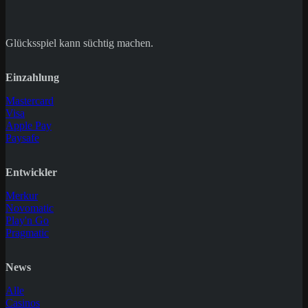
Glücksspiel kann süchtig machen.
Einzahlung
Mastercard
Visa
Apple Pay
Paysafe
Entwickler
Merkur
Novomatic
Play'n Go
Pragmatic
News
Alle
Casinos