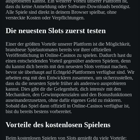
ausprobieren kannst. Ein weiterer Vorteil unserer Plattform ist,
dass du keine Anmeldung oder Software-Downloads benötigst.
Alle Spiele sind direkt in deinem Browser spielbar, ohne
versteckte Kosten oder Verpflichtungen.
Die neuesten Slots zuerst testen
Einer der größten Vorteile unserer Plattform ist die Möglichkeit,
brandneue Spielautomaten bereits vor ihrer offiziellen
Veröffentlichung in Online-Casinos zu spielen. Dadurch hast du
einen entscheidenden Vorteil gegenüber anderen Spielern, denn
du kannst dich bereits mit den neuesten Slots vertraut machen,
bevor sie überhaupt auf Echtgeld-Plattformen verfügbar sind. Wir
arbeiten eng mit den Entwicklern zusammen, um sicherzustellen,
dass du die neuesten Spiele früher als anderswo ausprobieren
kannst. Dies gibt dir die Gelegenheit, dich intensiv mit den
Mechaniken, den Gewinnpotenzialen und den Bonusfunktionen
auseinanderzusetzen, ohne dafür eigenes Geld zu riskieren.
Sobald das Spiel dann offiziell in Online-Casinos verfügbar ist,
bist du bereits bestens vorbereitet.
Vorteile des kostenlosen Spielens
Beim kostenlosen Spielen von Slots genießt du viele Vorteile: