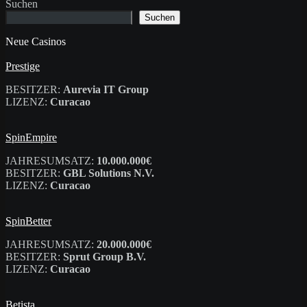
Suchen
Suchen
Neue Casinos
Prestige
BESITZER:
Aurevia IT Group
LIZENZ:
Curacao
SpinEmpire
JAHRESUMSATZ:
10.000.000€
BESITZER:
GBL Solutions N.V.
LIZENZ:
Curacao
SpinBetter
JAHRESUMSATZ:
20.000.000€
BESITZER:
Sprut Group B.V.
LIZENZ:
Curacao
Betista