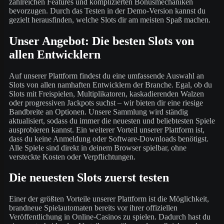
zahlreichen Features und komplizierten Bonusmechaniken
bevorzugen. Durch das Testen in der Demo-Version kannst du
gezielt herausfinden, welche Slots dir am meisten Spaß machen.
Unser Angebot: Die besten Slots von
allen Entwicklern
Auf unserer Plattform findest du eine umfassende Auswahl an
Slots von allen namhaften Entwicklern der Branche. Egal, ob du
Slots mit Freispielen, Multiplikatoren, kaskadierenden Walzen
oder progressiven Jackpots suchst – wir bieten dir eine riesige
Bandbreite an Optionen. Unsere Sammlung wird ständig
aktualisiert, sodass du immer die neuesten und beliebtesten Spiele
ausprobieren kannst. Ein weiterer Vorteil unserer Plattform ist,
dass du keine Anmeldung oder Software-Downloads benötigst.
Alle Spiele sind direkt in deinem Browser spielbar, ohne
versteckte Kosten oder Verpflichtungen.
Die neuesten Slots zuerst testen
Einer der größten Vorteile unserer Plattform ist die Möglichkeit,
brandneue Spielautomaten bereits vor ihrer offiziellen
Veröffentlichung in Online-Casinos zu spielen. Dadurch hast du