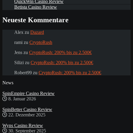
QuickWin Casino Review
Betista Casino Review
Neueste Kommentare
Alex
zu
Dazard
rami
zu
CryptoRush
Jens
zu
CryptoRush: 200% bis zu 2.500€
Silizi
zu
CryptoRush: 200% bis zu 2.500€
Robert99
zu
CryptoRush: 200% bis zu 2.500€
News
SpinEmpire Casino Review
8. Januar 2026
SpinBetter Casino Review
22. Dezember 2025
Wyns Casino Review
30. September 2025