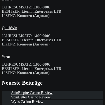
JAHRESUMSATZ:
1.000.000€
BESITZER:
Liernin Enterprises LTD
LIZENZ:
Komoren (Anjouan)
QuickWin
JAHRESUMSATZ:
1.000.000€
BESITZER:
Liernin Enterprises LTD
LIZENZ:
Komoren (Anjouan)
Wyns
JAHRESUMSATZ:
1.000.000€
BESITZER:
Liernin Enterprises LTD
LIZENZ:
Komoren (Anjouan)
Neueste Beiträge
SpinEmpire Casino Review
SpinBetter Casino Review
Wyns Casino Review