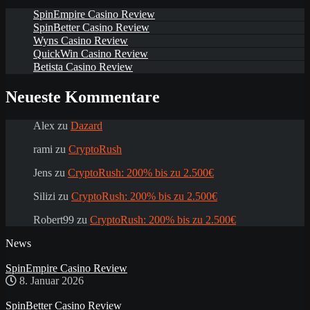
SpinEmpire Casino Review
SpinBetter Casino Review
Wyns Casino Review
QuickWin Casino Review
Betista Casino Review
Neueste Kommentare
Alex
zu
Dazard
rami
zu
CryptoRush
Jens
zu
CryptoRush: 200% bis zu 2.500€
Silizi
zu
CryptoRush: 200% bis zu 2.500€
Robert99
zu
CryptoRush: 200% bis zu 2.500€
News
SpinEmpire Casino Review
8. Januar 2026
SpinBetter Casino Review