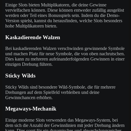
Einige Slots bieten Multiplikatoren, die deine Gewinne
vervielfachen können. Diese können entweder zufällig ausgelöst
werden oder Teil eines Bonusspiels sein. Indem du die Demo-
Version spielst, kannst du herausfinden, welche Slots besonders
hohe Multiplikatoren bieten.
Kaskadierende Walzen
Bei kaskadierenden Walzen verschwinden gewinnende Symbole
und machen Platz für neue Symbole, die von oben nachrutschen.
Dies kann zu mehreren aufeinanderfolgenden Gewinnen in einer
einzigen Drehung führen.
Sticky Wilds
Sticky Wilds sind besondere Wild-Symbole, die für mehrere
Drehungen auf dem Spielfeld verbleiben und deine
Gewinnchancen erhöhen.
Megaways-Mechanik
Einige moderne Slots verwenden das Megaways-System, bei
dem sich die Anzahl der Gewinnlinien mit jeder Drehung ändern
kann. Dies sorgt für ein dynamisches und abwechslungsreiches