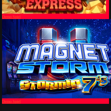
Demo Spiel
Demo Spiel