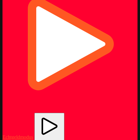
Echtgeldmodus