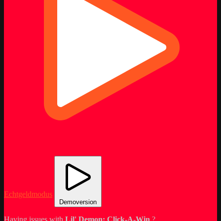
Echtgeldmodus
Demoversion
Having issues with
Lil' Demon: Click-A-Win
?