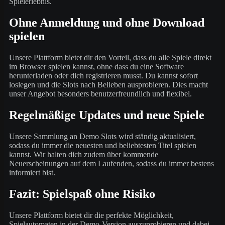
Spielerlebnis.
Ohne Anmeldung und ohne Download
spielen
Unsere Plattform bietet dir den Vorteil, dass du alle Spiele direkt
im Browser spielen kannst, ohne dass du eine Software
herunterladen oder dich registrieren musst. Du kannst sofort
loslegen und die Slots nach Belieben ausprobieren. Dies macht
unser Angebot besonders benutzerfreundlich und flexibel.
Regelmäßige Updates und neue Spiele
Unsere Sammlung an Demo Slots wird ständig aktualisiert,
sodass du immer die neuesten und beliebtesten Titel spielen
kannst. Wir halten dich zudem über kommende
Neuerscheinungen auf dem Laufenden, sodass du immer bestens
informiert bist.
Fazit: Spielspaß ohne Risiko
Unsere Plattform bietet dir die perfekte Möglichkeit,
Spielautomaten in der Demo-Version auszuprobieren und dabei