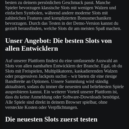
besten zu deinem persönlichen Geschmack passt. Manche
Spieler bevorzugen klassische Slots mit wenigen Walzen und
einfachen Symbolen, während andere moderne Slots mit
zahlreichen Features und komplizierten Bonusmechaniken
bevorzugen. Durch das Testen in der Demo-Version kannst du
gezielt herausfinden, welche Slots dir am meisten Spaß machen.
Unser Angebot: Die besten Slots von
allen Entwicklern
Auf unserer Plattform findest du eine umfassende Auswahl an
Slots von allen namhaften Entwicklern der Branche. Egal, ob du
Slots mit Freispielen, Multiplikatoren, kaskadierenden Walzen
oder progressiven Jackpots suchst – wir bieten dir eine riesige
Bandbreite an Optionen. Unsere Sammlung wird ständig
aktualisiert, sodass du immer die neuesten und beliebtesten Spiele
ausprobieren kannst. Ein weiterer Vorteil unserer Plattform ist,
dass du keine Anmeldung oder Software-Downloads benötigst.
Alle Spiele sind direkt in deinem Browser spielbar, ohne
versteckte Kosten oder Verpflichtungen.
Die neuesten Slots zuerst testen