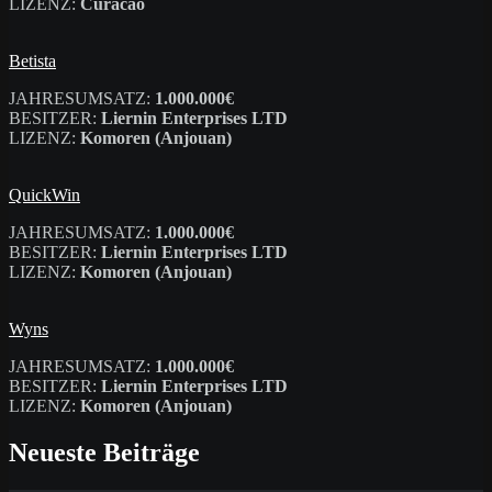
LIZENZ:
Curacao
Betista
JAHRESUMSATZ:
1.000.000€
BESITZER:
Liernin Enterprises LTD
LIZENZ:
Komoren (Anjouan)
QuickWin
JAHRESUMSATZ:
1.000.000€
BESITZER:
Liernin Enterprises LTD
LIZENZ:
Komoren (Anjouan)
Wyns
JAHRESUMSATZ:
1.000.000€
BESITZER:
Liernin Enterprises LTD
LIZENZ:
Komoren (Anjouan)
Neueste Beiträge