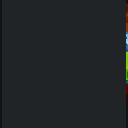
Demo Spiel
Demo Spiel
Willkommen auf unserer Plattform für Demo
Slots! Hier hast du die einzigartige Möglichkeit,