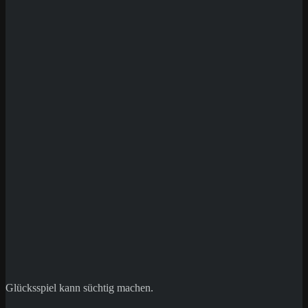
Save my name, email, and website in this
browser for the next time I comment.
Glücksspiel kann süchtig machen.