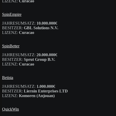
LIZENZ:
Curacao
SpinEmpire
JAHRESUMSATZ:
10.000.000€
BESITZER:
GBL Solutions N.V.
LIZENZ:
Curacao
SpinBetter
JAHRESUMSATZ:
20.000.000€
BESITZER:
Sprut Group B.V.
LIZENZ:
Curacao
Betista
JAHRESUMSATZ:
1.000.000€
BESITZER:
Liernin Enterprises LTD
LIZENZ:
Komoren (Anjouan)
QuickWin