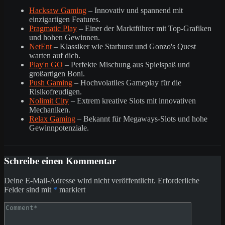
Hacksaw Gaming
– Innovativ und spannend mit
einzigartigen Features.
Pragmatic Play
– Einer der Marktführer mit Top-Grafiken
und hohen Gewinnen.
NetEnt
– Klassiker wie Starburst und Gonzo's Quest
warten auf dich.
Play'n GO
– Perfekte Mischung aus Spielspaß und
großartigen Boni.
Push Gaming
– Hochvolatiles Gameplay für die
Risikofreudigen.
Nolimit City
– Extrem kreative Slots mit innovativen
Mechaniken.
Relax Gaming
– Bekannt für Megaways-Slots und hohe
Gewinnpotenziale.
Schreibe einen Kommentar
Deine E-Mail-Adresse wird nicht veröffentlicht.
Erforderliche
Felder sind mit
*
markiert