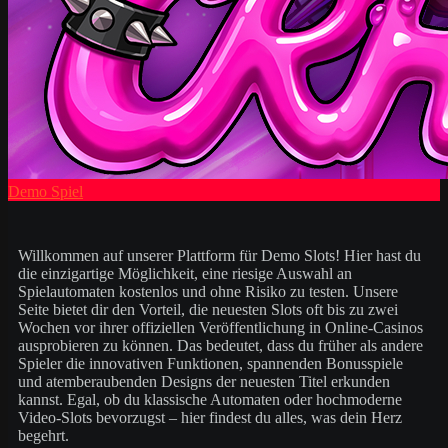
Demo Spiel
Willkommen auf unserer Plattform für Demo Slots! Hier hast du
die einzigartige Möglichkeit, eine riesige Auswahl an
Spielautomaten kostenlos und ohne Risiko zu testen. Unsere
Seite bietet dir den Vorteil, die neuesten Slots oft bis zu zwei
Wochen vor ihrer offiziellen Veröffentlichung in Online-Casinos
ausprobieren zu können. Das bedeutet, dass du früher als andere
Spieler die innovativen Funktionen, spannenden Bonusspiele
und atemberaubenden Designs der neuesten Titel erkunden
kannst. Egal, ob du klassische Automaten oder hochmoderne
Video-Slots bevorzugst – hier findest du alles, was dein Herz
begehrt.