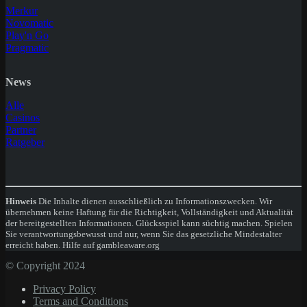
Merkur
Novomatic
Play'n Go
Pragmatic
News
Alle
Casinos
Partner
Ratgeber
Hinweis
Die Inhalte dienen ausschließlich zu Informationszwecken. Wir
übernehmen keine Haftung für die Richtigkeit, Vollständigkeit und Aktualität
der bereitgestellten Informationen. Glücksspiel kann süchtig machen. Spielen
Sie verantwortungsbewusst und nur, wenn Sie das gesetzliche Mindestalter
erreicht haben. Hilfe auf gambleaware.org
© Copyright 2024
Privacy Policy
Terms and Conditions