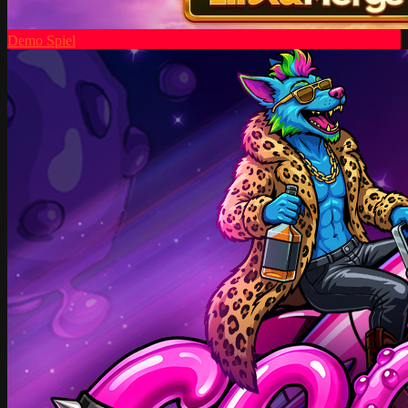
Demo Spiel