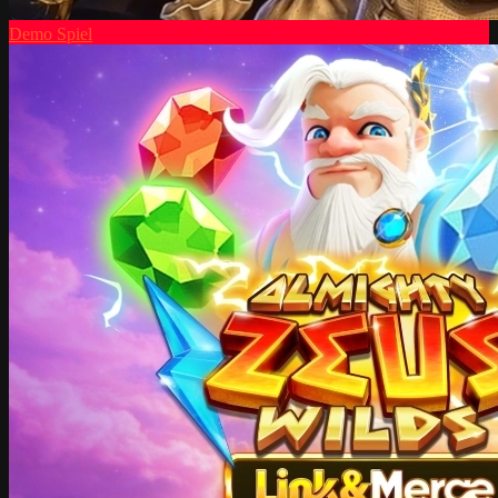
Demo Spiel