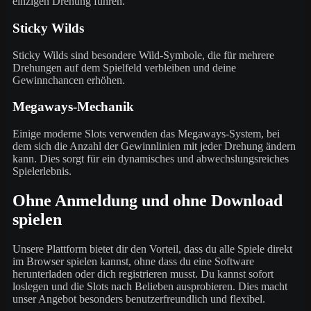
einzigen Drehung führen.
Sticky Wilds
Sticky Wilds sind besondere Wild-Symbole, die für mehrere
Drehungen auf dem Spielfeld verbleiben und deine
Gewinnchancen erhöhen.
Megaways-Mechanik
Einige moderne Slots verwenden das Megaways-System, bei
dem sich die Anzahl der Gewinnlinien mit jeder Drehung ändern
kann. Dies sorgt für ein dynamisches und abwechslungsreiches
Spielerlebnis.
Ohne Anmeldung und ohne Download
spielen
Unsere Plattform bietet dir den Vorteil, dass du alle Spiele direkt
im Browser spielen kannst, ohne dass du eine Software
herunterladen oder dich registrieren musst. Du kannst sofort
loslegen und die Slots nach Belieben ausprobieren. Dies macht
unser Angebot besonders benutzerfreundlich und flexibel.