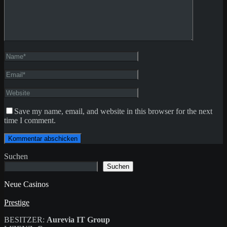
Save my name, email, and website in this browser for the next
time I comment.
Suchen
Suchen
Neue Casinos
Prestige
BESITZER:
Aurevia IT Group