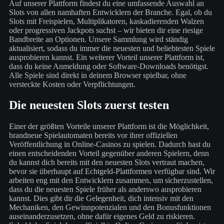
Auf unserer Plattform findest du eine umfassende Auswahl an
Slots von allen namhaften Entwicklern der Branche. Egal, ob du
Slots mit Freispielen, Multiplikatoren, kaskadierenden Walzen
oder progressiven Jackpots suchst – wir bieten dir eine riesige
Bandbreite an Optionen. Unsere Sammlung wird ständig
aktualisiert, sodass du immer die neuesten und beliebtesten Spiele
ausprobieren kannst. Ein weiterer Vorteil unserer Plattform ist,
dass du keine Anmeldung oder Software-Downloads benötigst.
Alle Spiele sind direkt in deinem Browser spielbar, ohne
versteckte Kosten oder Verpflichtungen.
Die neuesten Slots zuerst testen
Einer der größten Vorteile unserer Plattform ist die Möglichkeit,
brandneue Spielautomaten bereits vor ihrer offiziellen
Veröffentlichung in Online-Casinos zu spielen. Dadurch hast du
einen entscheidenden Vorteil gegenüber anderen Spielern, denn
du kannst dich bereits mit den neuesten Slots vertraut machen,
bevor sie überhaupt auf Echtgeld-Plattformen verfügbar sind. Wir
arbeiten eng mit den Entwicklern zusammen, um sicherzustellen,
dass du die neuesten Spiele früher als anderswo ausprobieren
kannst. Dies gibt dir die Gelegenheit, dich intensiv mit den
Mechaniken, den Gewinnpotenzialen und den Bonusfunktionen
auseinanderzusetzen, ohne dafür eigenes Geld zu riskieren.