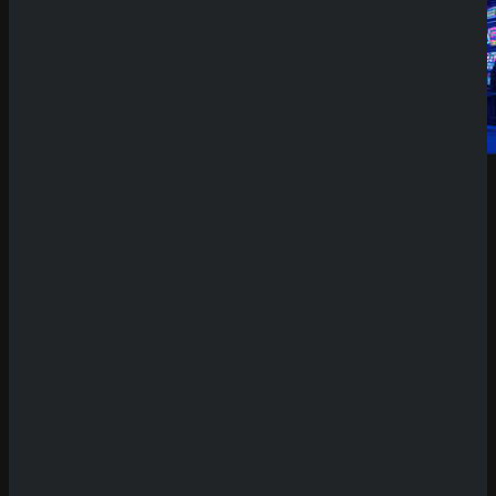
Demo Spiel
Willkommen auf unserer Plattform für Demo
Slots! Hier hast du die einzigartige Möglichkeit,
eine riesige Auswahl an Spielautomaten
kostenlos und ohne Risiko zu testen. Unsere
Seite bietet dir den Vorteil, die neuesten Slots
oft bis zu zwei Wochen vor ihrer offiziellen
Veröffentlichung in Online-Casinos
ausprobieren zu können. Das bedeutet, dass du
früher als andere Spieler die innovativen
Funktionen, spannenden Bonusspiele und
atemberaubenden Designs der neuesten Titel
erkunden kannst. Egal, ob du klassische
Automaten oder hochmoderne Video-Slots