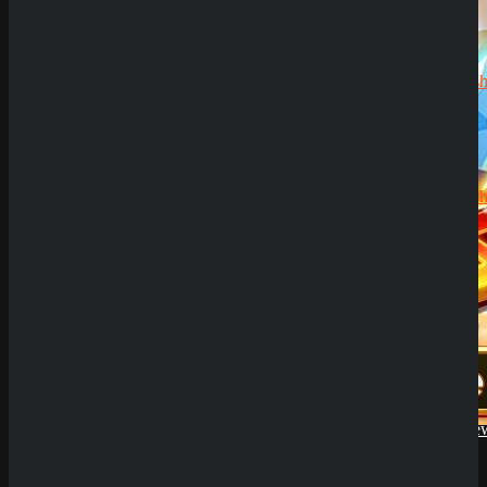
200% bis
zu 2.500€
Silizi
zu
CryptoRush
200% bis
zu 2.500€
Robert99
zu
CryptoRush
200% bis
zu 2.500€
News
SpinEmpire Casino
Review
8. Januar 2026
SpinBetter Casino
Review
22. Dezember
2025
Wyns Casino Revie
Demo Spiel
30. September
2025