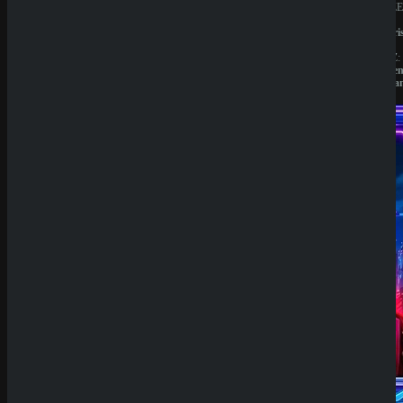
BESITZER:
BESITZE
Liernin
Liernin
Enterprises
Enterpri
LTD
LTD
LIZENZ:
LIZENZ:
Komoren
Komore
(Anjouan)
(Anjoua
Neueste
Beiträge
SpinEmpir
e Casino
Review
SpinBetter
Casino
Review
Wyns
Casino
Review
QuickWin