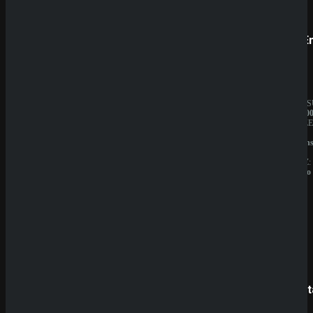
Prestige
SpinE
BESITZER:
JAHRES
Aurevia
10.000.0
IT
BESITZE
Group
GBL
LIZENZ:
Solution
Curacao
N.V.
LIZENZ:
Curacao
SpinBetter
Betist