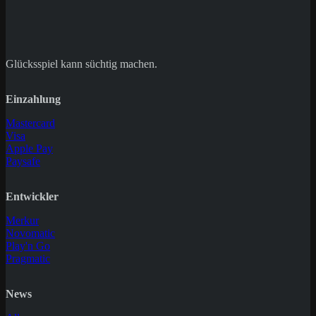
Glücksspiel kann süchtig machen.
Einzahlung
Mastercard
Visa
Apple Pay
Paysafe
Entwickler
Merkur
Novomatic
Play'n Go
Pragmatic
News