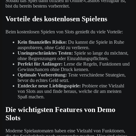
Sobald das Spiel dann offiziell in Online-Casinos verfügbar ist,
bist du bereits bestens vorbereitet.
Vorteile des kostenlosen Spielens
Beim kostenlosen Spielen von Slots genießt du viele Vorteile:
Kein finanzielles Risiko:
Du kannst die Spiele in Ruhe
ausprobieren, ohne Geld zu verlieren.
Uneingeschränktes Testen:
Spiele so lange du möchtest,
ohne Begrenzungen oder Einzahlungspflichten.
Perfekt für Anfänger:
Lerne die Regeln, Funktionen und
Gewinnchancen ohne Druck kennen.
Optimale Vorbereitung:
Teste verschiedene Strategien,
bevor du echtes Geld setzt.
Entdecke neue Lieblingsspiele:
Probiere eine Vielzahl
von Slots aus und finde heraus, welche dir am meisten
Spaß machen.
Die wichtigsten Features von Demo
Slots
Moderne Spielautomaten haben eine Vielzahl von Funktionen,