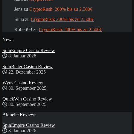
Jens
zu
CryptoRush: 200% bis zu 2.500€
Silizi
zu
CryptoRush: 200% bis zu 2.500€
Robert99
zu
CryptoRush: 200% bis zu 2.500€
News
SpinEmpire Casino Review
8. Januar 2026
SpinBetter Casino Review
22. Dezember 2025
Wyns Casino Review
30. September 2025
QuickWin Casino Review
30. September 2025
Aktuelle Reviews
SpinEmpire Casino Review
8. Januar 2026