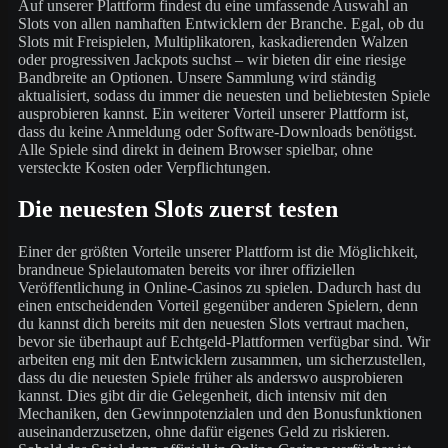
Auf unserer Plattform findest du eine umfassende Auswahl an
Slots von allen namhaften Entwicklern der Branche. Egal, ob du
Slots mit Freispielen, Multiplikatoren, kaskadierenden Walzen
oder progressiven Jackpots suchst – wir bieten dir eine riesige
Bandbreite an Optionen. Unsere Sammlung wird ständig
aktualisiert, sodass du immer die neuesten und beliebtesten Spiele
ausprobieren kannst. Ein weiterer Vorteil unserer Plattform ist,
dass du keine Anmeldung oder Software-Downloads benötigst.
Alle Spiele sind direkt in deinem Browser spielbar, ohne
versteckte Kosten oder Verpflichtungen.
Die neuesten Slots zuerst testen
Einer der größten Vorteile unserer Plattform ist die Möglichkeit,
brandneue Spielautomaten bereits vor ihrer offiziellen
Veröffentlichung in Online-Casinos zu spielen. Dadurch hast du
einen entscheidenden Vorteil gegenüber anderen Spielern, denn
du kannst dich bereits mit den neuesten Slots vertraut machen,
bevor sie überhaupt auf Echtgeld-Plattformen verfügbar sind. Wir
arbeiten eng mit den Entwicklern zusammen, um sicherzustellen,
dass du die neuesten Spiele früher als anderswo ausprobieren
kannst. Dies gibt dir die Gelegenheit, dich intensiv mit den
Mechaniken, den Gewinnpotenzialen und den Bonusfunktionen
auseinanderzusetzen, ohne dafür eigenes Geld zu riskieren.