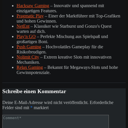
Hacksaw Gaming
– Innovativ und spannend mit
einzigartigen Features.
Pragmatic Play
– Einer der Marktführer mit Top-Grafiken
und hohen Gewinnen.
NetEnt
– Klassiker wie Starburst und Gonzo's Quest
warten auf dich.
Play'n GO
– Perfekte Mischung aus Spielspaß und
großartigen Boni.
Push Gaming
– Hochvolatiles Gameplay für die
Risikofreudigen.
Nolimit City
– Extrem kreative Slots mit innovativen
Mechaniken.
Relax Gaming
– Bekannt für Megaways-Slots und hohe
Gewinnpotenziale.
Schreibe einen Kommentar
Deine E-Mail-Adresse wird nicht veröffentlicht.
Erforderliche
Felder sind mit
*
markiert