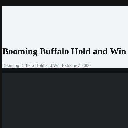
Home
Casinos
Bonis
Slots
Entw
News
Booming Buffalo Hold and Win
Booming Buffalo Hold and Win Extreme 25,000