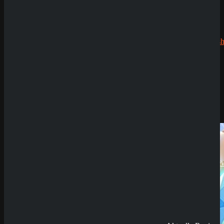
Echtgeldmodus
zu 2.500€
Demoversion
Robert99
Having issues with
Bonus Bullets
?
zu
CryptoRush
200% bis
zu 2.500€
News
Submit
SpinEmpire Casino
Sicher dir einen 100% Bonus bis 500€ und spiele
Review
Bonus Bullets
8. Januar 2026
Try Our Featured Games
SpinBetter Casino
Review
22. Dezember
2025
Wyns Casino Revie
30. September
2025
QuickWin Casino
Review
30. September
2025