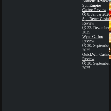
Aktuelle Reviews
SpinEmpire
Casino Review
8. Januar 2026
SpinBetter Casino
Review
22. Dezember
2025
Wyns Casino
Review
30. September
2025
QuickWin Casino
Review
Demo Spiel
30. September
2025