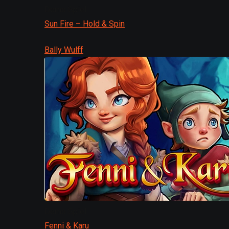
Demo Spiel
Sun Fire – Hold & Spin
Bally Wulff
Demo Spiel
Fenni & Karu