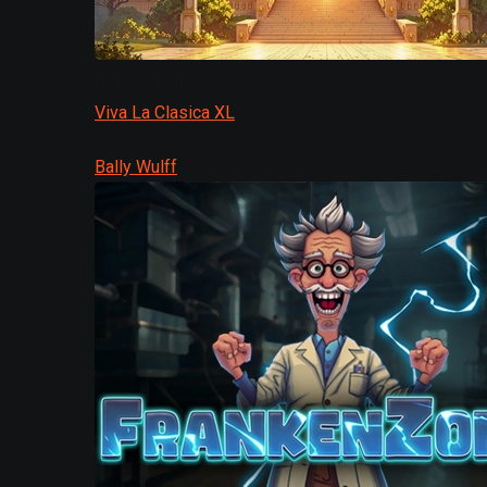
Demo Spiel
Viva La Clasica XL
Bally Wulff