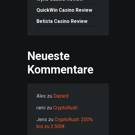
QuickWin Casino Review
Betista Casino Review
Neueste
Kommentare
Alex
zu
Dazard
rami
zu
CryptoRush
Jens
zu
CryptoRush: 200%
bis zu 2.500€