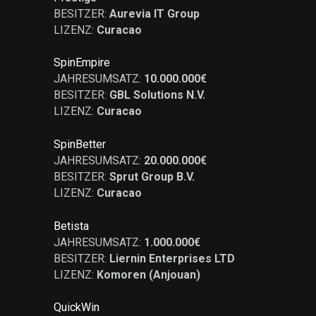
BESITZER:
Aurevia IT Group
LIZENZ:
Curacao
SpinEmpire
JAHRESUMSATZ:
10.000.000€
BESITZER:
GBL Solutions N.V.
LIZENZ:
Curacao
SpinBetter
JAHRESUMSATZ:
20.000.000€
BESITZER:
Sprut Group B.V.
LIZENZ:
Curacao
Betista
JAHRESUMSATZ:
1.000.000€
BESITZER:
Liernin Enterprises LTD
LIZENZ:
Komoren (Anjouan)
QuickWin