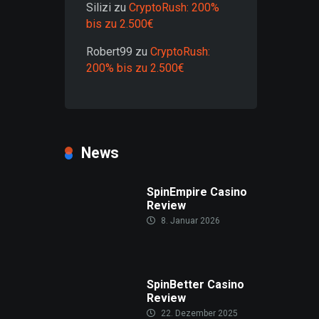
Silizi
zu
CryptoRush: 200%
bis zu 2.500€
Robert99
zu
CryptoRush:
200% bis zu 2.500€
News
SpinEmpire Casino
Review
8. Januar 2026
SpinBetter Casino
Review
22. Dezember 2025